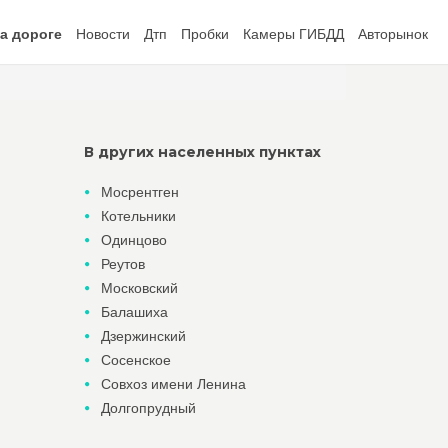
а дороге
Новости
Дтп
Пробки
Камеры ГИБДД
Авторынок
В других населенных пунктах
Мосрентген
Котельники
Одинцово
Реутов
Московский
Балашиха
Дзержинский
Сосенское
Совхоз имени Ленина
Долгопрудный