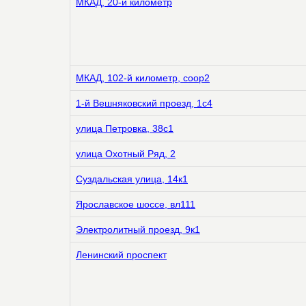
МКАД, 20-й километр
МКАД, 102-й километр, соор2
1-й Вешняковский проезд, 1с4
улица Петровка, 38с1
улица Охотный Ряд, 2
Суздальская улица, 14к1
Ярославское шоссе, вл111
Электролитный проезд, 9к1
Ленинский проспект