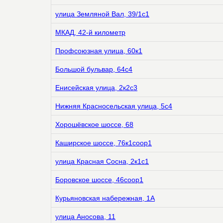
улица Земляной Вал, 39/1с1
МКАД, 42-й километр
Профсоюзная улица, 60к1
Большой бульвар, 64с4
Енисейская улица, 2к2с3
Нижняя Красносельская улица, 5с4
Хорошёвское шоссе, 68
Каширское шоссе, 76к1соор1
улица Красная Сосна, 2к1с1
Боровское шоссе, 46соор1
Курьяновская набережная, 1А
улица Аносова, 11