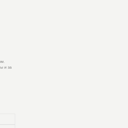
ым.
ы и за