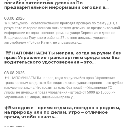
погибла пятилетняя девочка По
предварительной информации сегодня в...
08.08.2026
🚨‼️Сотрудники Госавтоинспекции проводят проверку по факту ДТП, в
результате которого погибла пятилетняя девочка По предварительной
информации сегодня в ночное время на улице Березовая в деревне
Владимировка Тулунского района, 27-летняя девушка, управляя
автомобилем «Тойота Раум», не справилась с...
️ ❗️🚨 НАПОМИНАЕМ Ты неправ, когда за рулем без
прав: Управление транспортным средством без
водительского удостоверения – это...
08.08.2026
️ ❗️🚨 НАПОМИНАЕМ Ты неправ, когда за рулем без прав: Управление
транспортным средством без водительского удостоверения – это грубое
нарушение закона Что грозит за езду без прав? -> Управление ТС
лицом, не имеющим права управления - штраф от 5000 до 15000; ->
Управление ТС лицом, лишенным права у...
☀️Выходные – время отдыха, поездок к родным,
на природу или по делам. Утро – отличное
время, чтобы начать...