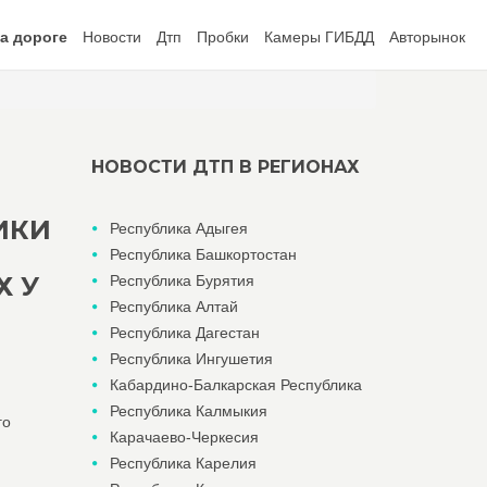
а дороге
Новости
Дтп
Пробки
Камеры ГИБДД
Авторынок
НОВОСТИ ДТП В РЕГИОНАХ
ИКИ
Республика Адыгея
Республика Башкортостан
Х У
Республика Бурятия
Республика Алтай
Республика Дагестан
Республика Ингушетия
Кабардино-Балкарская Республика
Республика Калмыкия
го
Карачаево-Черкесия
Республика Карелия