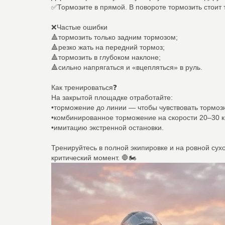
✅Тормозите в прямой. В повороте тормозить стоит 
❌Частые ошибки
🔺тормозить только задним тормозом;
🔺резко жать на передний тормоз;
🔺тормозить в глубоком наклоне;
🔺сильно напрягаться и «вцепляться» в руль.
Как тренироваться❓
На закрытой площадке отработайте:
•торможение до линии — чтобы чувствовать тормозн
•комбинированное торможение на скорости 20–30 к
•имитацию экстренной остановки.
Тренируйтесь в полной экипировке и на ровной сух
критический момент. 🛑🏍