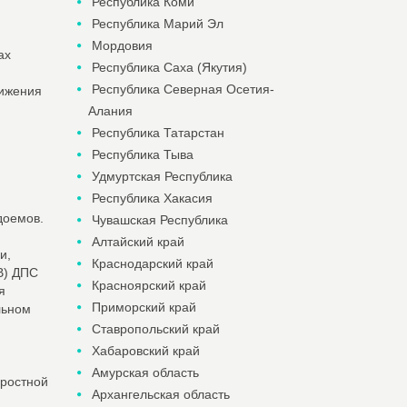
Республика Коми
Республика Марий Эл
Мордовия
ах
Республика Саха (Якутия)
Республика Северная Осетия-
вижения
Алания
Республика Татарстан
Республика Тыва
Удмуртская Республика
Республика Хакасия
доемов.
Чувашская Республика
Алтайский край
и,
Краснодарский край
В) ДПС
Красноярский край
я
Приморский край
льном
и
Ставропольский край
Хабаровский край
Амурская область
оростной
Архангельская область