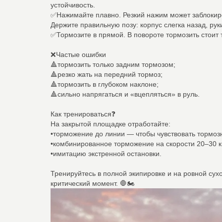
устойчивость.
✅Нажимайте плавно. Резкий нажим может заблокиро
Держите правильную позу: корпус слегка назад, рук
✅Тормозите в прямой. В повороте тормозить стоит 
❌Частые ошибки
🔺тормозить только задним тормозом;
🔺резко жать на передний тормоз;
🔺тормозить в глубоком наклоне;
🔺сильно напрягаться и «вцепляться» в руль.
Как тренироваться❓
На закрытой площадке отработайте:
•торможение до линии — чтобы чувствовать тормозн
•комбинированное торможение на скорости 20–30 к
•имитацию экстренной остановки.
Тренируйтесь в полной экипировке и на ровной сух
критический момент. 🛑🏍