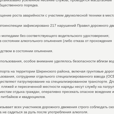
организовано усиленное несение службы, проводятся масштабные
бщественного порядка.
щение роста аварийности с участием двухколесной техники в мест
савтоинспекции зафиксировано 217 нарушений Правил дорожного д
и мопедами без соответствующего водительского удостоверения;
в состоянии алкогольного опьянения (либо отказа от прохождения
дством в состоянии опьянения.
пользования, особое внимание уделялось безопасности вблизи во
порта на территории Ширинского района, включая грунтовые дорог
ьзования, сотрудники отдельного специализированного взвода (ОС
ществляют патрулирование на специализированном транспорте. Дл
 пляжей и пересеченной местности наряды несут службу на патру
 местам отдыха граждан, оперативно пресекать опасное вождение 
питбайков и квадроциклов.
изывает всех участников дорожного движения строго соблюдать ск
а не садиться за руль после употребления алкоголя.