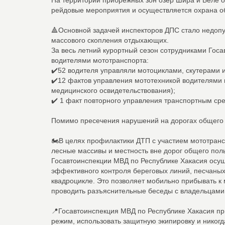
На территории прибрежных зон озер Шира и Белё 
рейдовые мероприятия и осуществляется охрана о
🔺Основной задачей инспекторов ДПС стало недопу
массового скопления отдыхающих.
За весь летний курортный сезон сотрудниками Го
водителями мототранспорта:
✔️52 водителя управляли мотоциклами, скутерами 
✔️12 фактов управления мототехникой водителями 
медицинского освидетельствования);
✔️ 1 факт повторного управления транспортным сре
Помимо пресечения нарушений на дорогах общего 
🏍️В целях профилактики ДТП с участием мототранс
лесные массивы и местность вне дорог общего пол
Госавтоинспекции МВД по Республике Хакасия осу
эффективного контроля береговых линий, песчаных
квадроцикле. Это позволяет мобильно прибывать к
проводить разъяснительные беседы с владельцами 
📍Госавтоинспекция МВД по Республике Хакасия пр
режим, использовать защитную экипировку и никогд