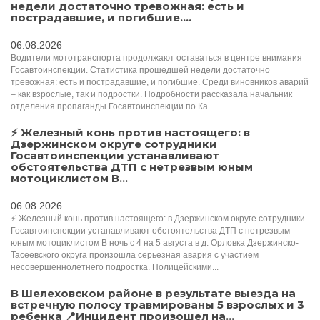
недели достаточно тревожная: есть и
пострадавшие, и погибшие....
06.08.2026
Водители мототранспорта продолжают оставаться в центре внимания
Госавтоинспекции. Статистика прошедшей недели достаточно
тревожная: есть и пострадавшие, и погибшие. Среди виновников аварий
– как взрослые, так и подростки. Подробности рассказала начальник
отделения пропаганды Госавтоинспекции по Ка...
⚡ Железный конь против настоящего: в
Дзержинском округе сотрудники
Госавтоинспекции устанавливают
обстоятельства ДТП с нетрезвым юным
мотоциклистом В...
06.08.2026
⚡ Железный конь против настоящего: в Дзержинском округе сотрудники
Госавтоинспекции устанавливают обстоятельства ДТП с нетрезвым
юным мотоциклистом В ночь с 4 на 5 августа в д. Орловка Дзержинско-
Тасеевского округа произошла серьезная авария с участием
несовершеннолетнего подростка. Полицейскими...
В Шелеховском районе в результате выезда на
встречную полосу травмированы 5 взрослых и 3
ребенка 📍Инцидент произошел на...