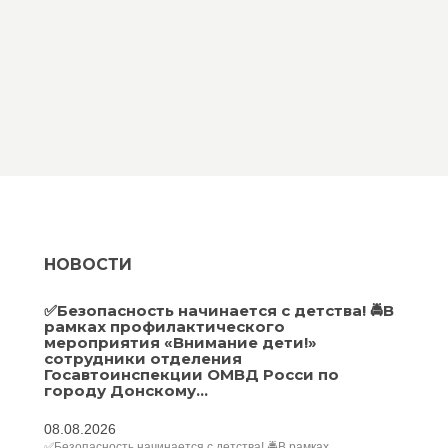
НОВОСТИ
✅Безопасность начинается с детства! 🚔В
рамках профилактического
мероприятия «Внимание дети!»
сотрудники отделения
Госавтоинспекции ОМВД Росси по
городу Донскому...
08.08.2026
✅Безопасность начинается с детства! 🚔В рамках