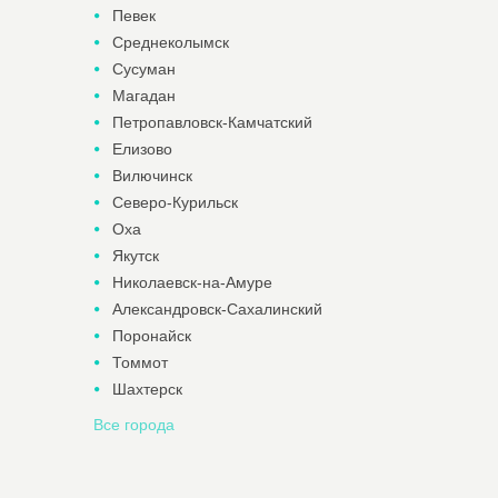
Певек
Среднеколымск
Сусуман
Магадан
Петропавловск-Камчатский
Елизово
Вилючинск
Северо-Курильск
Оха
Якутск
Николаевск-на-Амуре
Александровск-Сахалинский
Поронайск
Томмот
Шахтерск
Все города