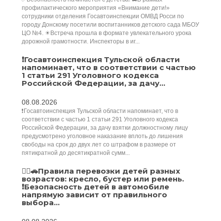
профилактического мероприятия «Внимание дети!»
сотрудники отделения Госавтоинспекции ОМВД Росси по
городу Донскому посетили воспитанников детского сада МБОУ
ЦО №4. ☀Встреча прошла в формате увлекательного урока
дорожной грамотности. Инспекторы в иг...
❗Госавтоинспекция Тульской области
напоминает, что в соответствии с частью
1 статьи 291 Уголовного кодекса
Российской Федерации, за дачу...
08.08.2026
❗Госавтоинспекция Тульской области напоминает, что в
соответствии с частью 1 статьи 291 Уголовного кодекса
Российской Федерации, за дачу взятки должностному лицу
предусмотрено уголовное наказание вплоть до лишения
свободы на срок до двух лет со штрафом в размере от
пятикратной до десятикратной сумм...
👮‍♂️🚗Правила перевозки детей разных
возрастов: кресло, бустер или ремень.
❗️Безопасность детей в автомобиле
напрямую зависит от правильного
выбора...