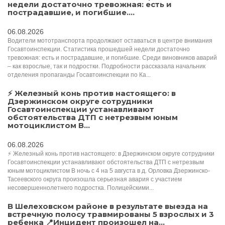
недели достаточно тревожная: есть и
пострадавшие, и погибшие....
06.08.2026
Водители мототранспорта продолжают оставаться в центре внимания
Госавтоинспекции. Статистика прошедшей недели достаточно
тревожная: есть и пострадавшие, и погибшие. Среди виновников аварий
– как взрослые, так и подростки. Подробности рассказала начальник
отделения пропаганды Госавтоинспекции по Ка...
⚡ Железный конь против настоящего: в
Дзержинском округе сотрудники
Госавтоинспекции устанавливают
обстоятельства ДТП с нетрезвым юным
мотоциклистом В...
06.08.2026
⚡ Железный конь против настоящего: в Дзержинском округе сотрудники
Госавтоинспекции устанавливают обстоятельства ДТП с нетрезвым
юным мотоциклистом В ночь с 4 на 5 августа в д. Орловка Дзержинско-
Тасеевского округа произошла серьезная авария с участием
несовершеннолетнего подростка. Полицейскими...
В Шелеховском районе в результате выезда на
встречную полосу травмированы 5 взрослых и 3
ребенка 📍Инцидент произошел на...