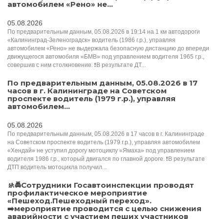
автомобилем «Рено» не...
05.08.2026
По предварительным данным, 05.08.2026 в 19:14 на 1 км автодороги
«Калининград-Зеленоградск» водитель (1986 г.р.), управляя
автомобилем «Рено» не выдержала безопасную дистанцию до впереди
движущегося автомобиля «БМВ» под управлением водителя 1965 г.р.,
совершив с ним столкновение. ❗️В результате ДТ...
По предварительным данным, 05.08.2026 в 17
часов в г. Калининграде на Советском
проспекте водитель (1979 г.р.), управляя
автомобилем...
05.08.2026
По предварительным данным, 05.08.2026 в 17 часов в г. Калининграде
на Советском проспекте водитель (1979 г.р.), управляя автомобилем
«Хендай» не уступил дорогу мотоциклу «Ямаха» под управлением
водителя 1986 г.р., который двигался по главной дороге. ❗️В результате
ДТП водитель мотоцикла получил...
🚸🚔Сотрудники Госавтоинспекции проводят
профилактическое мероприятие
«Пешеход.Пешеходный переход».
➡️мероприятие проводится с целью снижения
аварийности с участием пеших участников