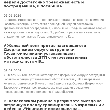
недели достаточно тревожная: есть и
пострадавшие, и погибшие....
06.08.2026
Водители мототранспорта продолжают оставаться в центре внимания
Госавтоинспекции. Статистика прошедшей недели достаточно
тревожная: есть и пострадавшие, и погибшие. Среди виновников аварий
– как взрослые, так и подростки. Подробности рассказала начальник
отделения пропаганды Госавтоинспекции по Ка...
⚡ Железный конь против настоящего: в
Дзержинском округе сотрудники
Госавтоинспекции устанавливают
обстоятельства ДТП с нетрезвым юным
мотоциклистом В...
06.08.2026
⚡ Железный конь против настоящего: в Дзержинском округе сотрудники
Госавтоинспекции устанавливают обстоятельства ДТП с нетрезвым
юным мотоциклистом В ночь с 4 на 5 августа в д. Орловка Дзержинско-
Тасеевского округа произошла серьезная авария с участием
несовершеннолетнего подростка. Полицейскими...
В Шелеховском районе в результате выезда на
встречную полосу травмированы 5 взрослых и 3
ребенка 📍Инцидент произошел на...