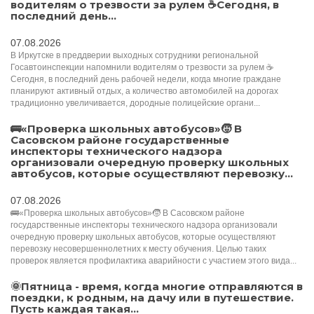
водителям о трезвости за рулем ☕️Сегодня, в
последний день...
07.08.2026
В Иркутске в преддверии выходных сотрудники региональной
Госавтоинспекции напомнили водителям о трезвости за рулем ☕️
Сегодня, в последний день рабочей недели, когда многие граждане
планируют активный отдых, а количество автомобилей на дорогах
традиционно увеличивается, дородные полицейские органи...
🚌«Проверка школьных автобусов»🧒 В
Сасовском районе государственные
инспекторы технического надзора
организовали очередную проверку школьных
автобусов, которые осуществляют перевозку...
07.08.2026
🚌«Проверка школьных автобусов»🧒 В Сасовском районе
государственные инспекторы технического надзора организовали
очередную проверку школьных автобусов, которые осуществляют
перевозку несовершеннолетних к месту обучения. Целью таких
проверок является профилактика аварийности с участием этого вида...
🌞Пятница - время, когда многие отправляются в
поездки, к родным, на дачу или в путешествие.
Пусть каждая такая...