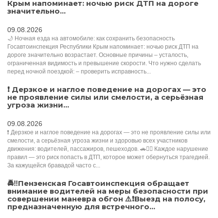
Крым напоминает: ночью риск ДТП на дороге
значительно...
09.08.2026
🌙 Ночная езда на автомобиле: как сохранить безопасность
Госавтоинспекция Республики Крым напоминает: ночью риск ДТП на
дороге значительно возрастает. Основные причины – усталость,
ограниченная видимость и превышение скорости. Что нужно сделать
перед ночной поездкой: – проверить исправность...
❗ Дерзкое и наглое поведение на дорогах — это
не проявление силы или смелости, а серьёзная
угроза жизни...
09.08.2026
❗ Дерзкое и наглое поведение на дорогах — это не проявление силы или
смелости, а серьёзная угроза жизни и здоровью всех участников
движения: водителей, пассажиров, пешеходов. 🚗🚶‍♂️ Каждое нарушение
правил — это риск попасть в ДТП, которое может обернуться трагедией.
За кажущейся бравадой часто с...
🚔‼️Пензенская Госавтоинспекция обращает
внимание водителей на меры безопасности при
совершении маневра обгон ⚠️❗Выезд на полосу,
предназначенную для встречного...