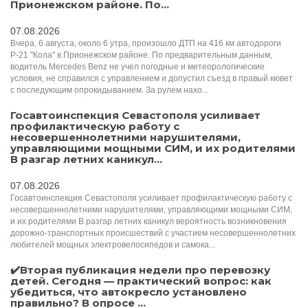
Прионежском районе. По...
07.08.2026
Вчера, 6 августа, около 6 утра, произошло ДТП на 416 км автодороги
Р-21 "Кола" в Прионежском районе. По предварительным данным,
водитель Mercedes Benz не учел погодные и метеорологические
условия, не справился с управлением и допустил съезд в правый кювет
с последующим опрокидыванием. За рулем нахо...
Госавтоинспекция Севастополя усиливает
профилактическую работу с
несовершеннолетними нарушителями,
управляющими мощными СИМ, и их родителями
В разгар летних каникул...
07.08.2026
Госавтоинспекция Севастополя усиливает профилактическую работу с
несовершеннолетними нарушителями, управляющими мощными СИМ,
и их родителями В разгар летних каникул вероятность возникновения
дорожно-транспортных происшествий с участием несовершеннолетних
любителей мощных электровелосипедов и самока...
✔️Вторая публикация недели про перевозку
детей. Сегодня — практический вопрос: как
убедиться, что автокресло установлено
правильно? В опросе ...