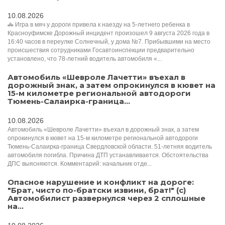
10.08.2026
🚓 Игра в мяч у дороги привела к наезду на 5-летнего ребенка в
Красноуфимске Дорожный инцидент произошел 9 августа 2026 года в
16:40 часов в переулке Солнечный, у дома №7. Прибывшими на место
происшествия сотрудниками Госавтоинспекции предварительно
установлено, что 78-летний водитель автомобиля «...
Автомобиль «Шевроле Лачетти» въехал в
дорожный знак, а затем опрокинулся в кювет на
15-м километре региональной автодороги
Тюмень-Салаирка-граница...
10.08.2026
Автомобиль «Шевроле Лачетти» въехал в дорожный знак, а затем
опрокинулся в кювет на 15-м километре региональной автодороги
Тюмень-Салаирка-граница Свердловской области. 51-летняя водитель
автомобиля погибла. Причина ДТП устанавливается. Обстоятельства
ДПС выясняются. Комментарий: начальник отде...
Опасное нарушение и конфликт на дороге:
"Брат, чисто по-братски извини, брат!" (с)
Автомобилист развернулся через 2 сплошные
на...