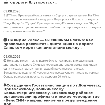
автодороги Ялуторовск -...
09.08.2026
В ДТП под Ярково разбилась семья из Сургута с тремя детьми На 73-м
километре региональной автодороги Ялуторовск - Ярково столкнулись
"Лада Ларгус" и "Сузуки". Предварительно, 42-летняя водитель "Лады"
не справилась с управлением автомобиля, он опрокинулся и столкнулся
со встречным автомобилем «С...
🛞 Не видно колес — вы слишком близко: как
правильно рассчитать дистанцию на дороге
Слишком короткая дистанция между...
09.08.2026
🛞 Не видно колес — вы слишком близко: как правильно рассчитать
дистанцию на дороге Слишком короткая дистанция между машинами —
одна из самых частых причин аварий на уральских трассах.
Большинство водителей уверены, что всегда успеют нажать на тормоз.
Однако реальность проста: на скорости 90 км/ч а...
🚔Сотрудники Госавтоинспекций по г.Жигулевск,
Приволжскому, Кошкинскому,
Большечерниговскому, Елховскому районам
организовали профилактическое мероприятие
«ВелоСИМ» направленное на предупреждение
дор