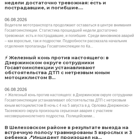
недели достаточно тревожная: есть и
пострадавшие, и погибшие....
06.08.2026
Водители мототранспорта продолжают оставаться в центре внимания
Госавтоинспекции. Статистика прошедшей недели достаточно
тревожная: есть и пострадавшие, и погибшие. Среди виновников аварий
– как взрослые, так и подростки. Подробности рассказала начальник
отделения пропаганды Госавтоинспекции по Ка...
⚡ Железный конь против настоящего: в
Дзержинском округе сотрудники
Госавтоинспекции устанавливают
обстоятельства ДТП с нетрезвым юным
мотоциклистом В...
06.08.2026
⚡ Железный конь против настоящего: в Дзержинском округе сотрудники
Госавтоинспекции устанавливают обстоятельства ДТП с нетрезвым
юным мотоциклистом В ночь с 4 на 5 августа в д. Орловка Дзержинско-
Тасеевского округа произошла серьезная авария с участием
несовершеннолетнего подростка. Полицейскими...
В Шелеховском районе в результате выезда на
встречную полосу травмированы 5 взрослых и 3
ребенка 📍Инцидент произошел на...