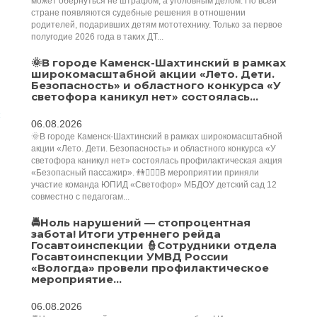
может обернуться не штрафом, а уголовным делом. По всей
стране появляются судебные решения в отношении
родителей, подаривших детям мототехнику. Только за первое
полугодие 2026 года в таких ДТ...
🌞В городе Каменск-Шахтинский в рамках
широкомасштабной акции «Лето. Дети.
Безопасность» и областного конкурса «У
светофора каникул нет» состоялась...
06.08.2026
🌞В городе Каменск-Шахтинский в рамках широкомасштабной
акции «Лето. Дети. Безопасность» и областного конкурса «У
светофора каникул нет» состоялась профилактическая акция
«Безопасный пассажир». 👫👮🏻‍♀️В мероприятии приняли
участие команда ЮПИД «Светофор» МБДОУ детский сад 12
совместно с педагогам...
🚔Ноль нарушений — стопроцентная
забота! Итоги утреннего рейда
Госавтоинспекции 👮Сотрудники отдела
Госавтоинспекции УМВД России
«Вологда» провели профилактическое
мероприятие...
06.08.2026