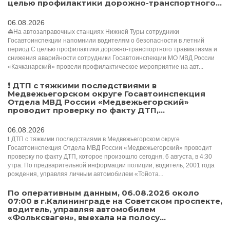
целью профилактики дорожно-транспортного...
06.08.2026
🚔На автозаправочных станциях Нижней Туры сотрудники
Госавтоинспекции напомнили водителям о безопасности в летний
период С целью профилактики дорожно-транспортного травматизма и
снижения аварийности сотрудники Госавтоинспекции МО МВД России
«Качканарский» провели профилактическое мероприятие на авт...
❗ ДТП с тяжкими последствиями в
Медвежьегорском округе Госавтоинспекция
Отдела МВД России «Медвежьегорский»
проводит проверку по факту ДТП,...
06.08.2026
❗ ДТП с тяжкими последствиями в Медвежьегорском округе
Госавтоинспекция Отдела МВД России «Медвежьегорский» проводит
проверку по факту ДТП, которое произошло сегодня, 6 августа, в 4:30
утра. По предварительной информации полиции, водитель, 2001 года
рождения, управляя личным автомобилем «Тойота...
По оперативным данным, 06.08.2026 около
07:00 в г.Калининграде на Советском проспекте,
водитель, управляя автомобилем
«Фольксваген», выехала на полосу...