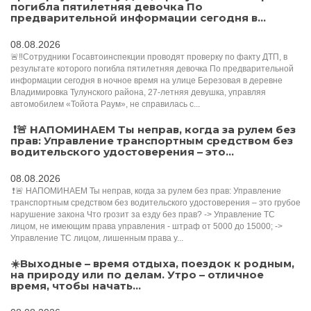
погибла пятилетняя девочка По
предварительной информации сегодня в...
08.08.2026
🚨‼️Сотрудники Госавтоинспекции проводят проверку по факту ДТП, в
результате которого погибла пятилетняя девочка По предварительной
информации сегодня в ночное время на улице Березовая в деревне
Владимировка Тулунского района, 27-летняя девушка, управляя
автомобилем «Тойота Раум», не справилась с...
️ ❗️🚨 НАПОМИНАЕМ Ты неправ, когда за рулем без
прав: Управление транспортным средством без
водительского удостоверения – это...
08.08.2026
️ ❗️🚨 НАПОМИНАЕМ Ты неправ, когда за рулем без прав: Управление
транспортным средством без водительского удостоверения – это грубое
нарушение закона Что грозит за езду без прав? -> Управление ТС
лицом, не имеющим права управления - штраф от 5000 до 15000; ->
Управление ТС лицом, лишенным права у...
☀️Выходные – время отдыха, поездок к родным,
на природу или по делам. Утро – отличное
время, чтобы начать...