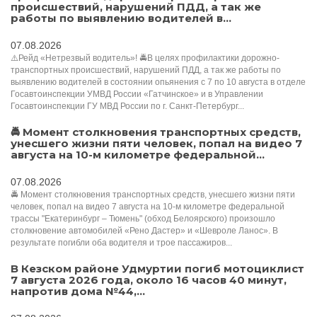
происшествий, нарушений ПДД, а так же
работы по выявлению водителей в...
07.08.2026
⚠️Рейд «Нетрезвый водитель»! 🚔В целях профилактики дорожно-
транспортных происшествий, нарушений ПДД, а так же работы по
выявлению водителей в состоянии опьянения с 7 по 10 августа в отделе
Госавтоинспекции УМВД России «Гатчинское» и в Управлении
Госавтоинспекции ГУ МВД России по г. Санкт-Петербург...
🚔 Момент столкновения транспортных средств,
унесшего жизни пяти человек, попал на видео 7
августа на 10-м километре федеральной...
07.08.2026
🚔 Момент столкновения транспортных средств, унесшего жизни пяти
человек, попал на видео 7 августа на 10-м километре федеральной
трассы "Екатеринбург – Тюмень" (обход Белоярского) произошло
столкновение автомобилей «Рено Дастер» и «Шевроле Ланос». В
результате погибли оба водителя и трое пассажиров...
В Кезском районе Удмуртии погиб мотоциклист
7 августа 2026 года, около 16 часов 40 минут,
напротив дома №44,...