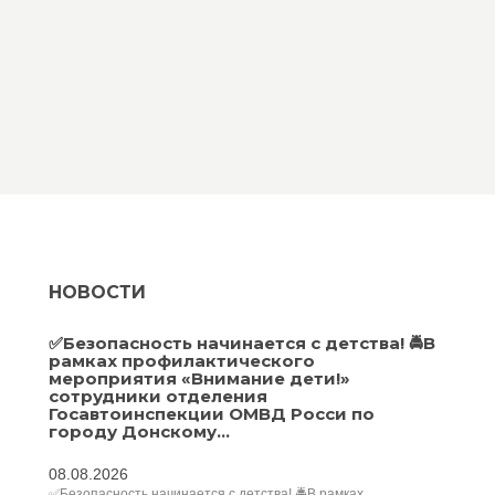
НОВОСТИ
✅Безопасность начинается с детства! 🚔В
рамках профилактического
мероприятия «Внимание дети!»
сотрудники отделения
Госавтоинспекции ОМВД Росси по
городу Донскому...
08.08.2026
✅Безопасность начинается с детства! 🚔В рамках