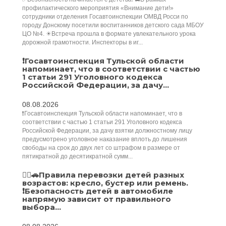
профилактического мероприятия «Внимание дети!»
сотрудники отделения Госавтоинспекции ОМВД Росси по
городу Донскому посетили воспитанников детского сада МБОУ
ЦО №4. ☀Встреча прошла в формате увлекательного урока
дорожной грамотности. Инспекторы в иг...
❗Госавтоинспекция Тульской области
напоминает, что в соответствии с частью
1 статьи 291 Уголовного кодекса
Российской Федерации, за дачу...
08.08.2026
❗Госавтоинспекция Тульской области напоминает, что в
соответствии с частью 1 статьи 291 Уголовного кодекса
Российской Федерации, за дачу взятки должностному лицу
предусмотрено уголовное наказание вплоть до лишения
свободы на срок до двух лет со штрафом в размере от
пятикратной до десятикратной сумм...
👮‍♂️🚗Правила перевозки детей разных
возрастов: кресло, бустер или ремень.
❗️Безопасность детей в автомобиле
напрямую зависит от правильного
выбора...