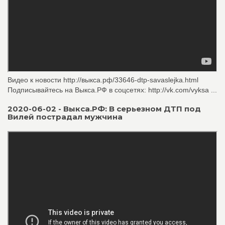
Видео к новости http://выкса.рф/33646-dtp-savaslejka.html
Подписывайтесь на Выкса.РФ в соцсетях: http://vk.com/vyksa ...
2020-06-02 - Выкса.РФ: В серьезном ДТП под
Вилей пострадал мужчина