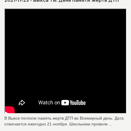
2021-11-23 - Выкса ТВ: День памяти жертв ДТП
В Выксе почтили память жертв ДТП во Всемирный день. Дата
отмечается ежегодно 21 ноября. Школьники провели ...