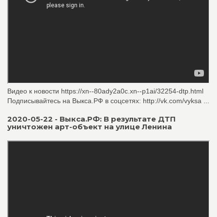
Видео к новости https://xn--80ady2a0c.xn--p1ai/32254-dtp.html
Подписывайтесь на Выкса.РФ в соцсетях: http://vk.com/vyksa ...
2020-05-22 - Выкса.РФ: В результате ДТП
уничтожен арт-объект на улице Ленина