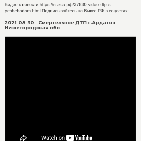
Видео к новости https://выкса.рф/37830-video-dtp-s-
peshehodom.html Подписывайтесь на Выкса.РФ в соцсетях: ...
2021-08-30 - Смертельное ДТП г.Ардатов
Нижегородская обл