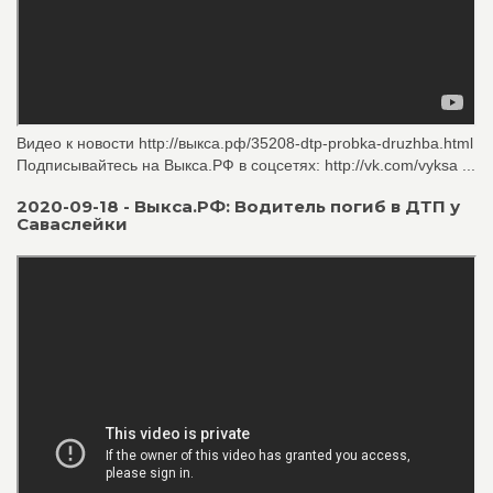
Видео к новости http://выкса.рф/35208-dtp-probka-druzhba.html
Подписывайтесь на Выкса.РФ в соцсетях: http://vk.com/vyksa ...
2020-09-18 - Выкса.РФ: Водитель погиб в ДТП у
Саваслейки