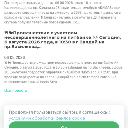
По предварительным данным, 06.08.2026 около 18 часов в г.
Калининграде на пр. Калинина 28, водитель автомобиля «КАМАЗ» при
развороте совершил наезд на скутериста 1993 г.р., который двигался в
прямом направлении. ❗️Предварительно, в результате ДТП водитель
скутера получил телесные повреждения. Со...
🚨🏍Происшествие с участием
несовершеннолетнего на питбайке ⚡️⚡️️ Сегодня,
6 августа 2026 года, в 10:30 в г.Валдай на
пр.Васильева,...
06.08.2026
🚨🏍Происшествие с участием несовершеннолетнего на питбайке ⚡️⚡️️
Сегодня, 6 августа 2026 года, в 10:30 в г.Валдай на пр.Васильева, у дома
10, 14-летний подросток, управляя питбайком "Motoland XR 250", при
проезде перекрестка на запрещающий сигнал светофора совершил
столкновение с а/м «Honda Step...
Все новости
HelpRadar.ru - взаимопомощь на дорогах
Продолжая пользоваться сайтом, я соглашаюсь
с
условиями обработки файлов cookie
Политика конфиденциальности
Написать нам
Ок