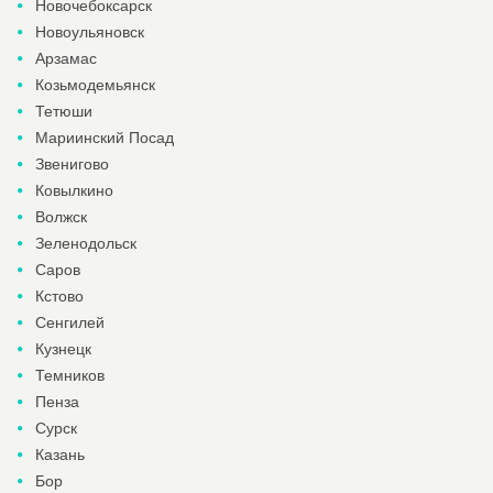
Новочебоксарск
Новоульяновск
Арзамас
Козьмодемьянск
Тетюши
Мариинский Посад
Звенигово
Ковылкино
Волжск
Зеленодольск
Саров
Кстово
Сенгилей
Кузнецк
Темников
Пенза
Сурск
Казань
Бор