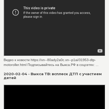
Видео к новости https://xn--80ady2a0c.xn--p1ai/31953-dtp-
motoroller.html Подписывайтесь на Выкса.РФ в соцсетях: ...
2020-02-04 - Выкса ТВ: всплеск ДТП с участием
детей