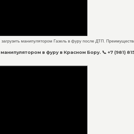
 загрузить манипулятором Газель в фуру после ДТП. Преимущества
манипулятором в фуру в Красном Бору. 📞 +7 (981) 81