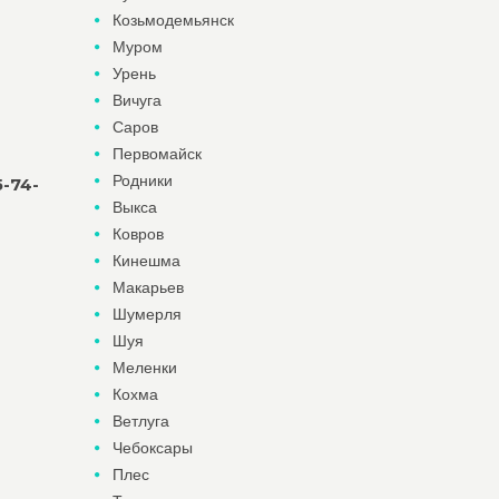
Козьмодемьянск
Муром
Урень
Вичуга
Саров
Первомайск
Родники
5-74-
Выкса
Ковров
Кинешма
Макарьев
Шумерля
Шуя
Меленки
Кохма
Ветлуга
Чебоксары
Плес