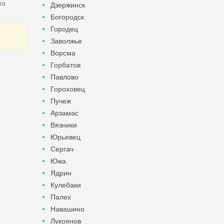
на
Дзержинск
Богородск
Городец
Заволжье
Ворсма
Горбатов
Павлово
Гороховец
Пучеж
Арзамас
Вязники
Юрьевец
Сергач
Южа
Ядрин
Кулебаки
Палех
Навашино
Лукоянов