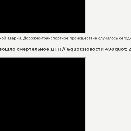
ой аварии. Дорожно-транспортное происшествие случилось сегодня
зошло смертельное ДТП // &quot;Новости 49&quot; 23