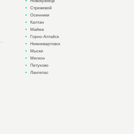
Новокузнецк
Стрежевой
Осинники
Калтан
Майма
Горно-Алтайск
..
Нижневартовск
Мыски
Мегион
Петухово
Лангепас