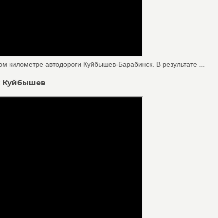
м километре автодороги Куйбышев-Барабинск. В результате ...
к Куйбышев