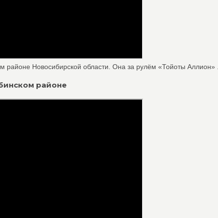
м районе Новосибирской области. Она за рулём «Тойоты Аллион» .
абинском районе