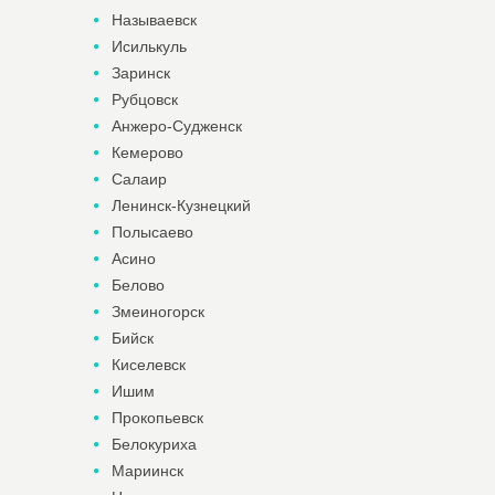
Называевск
Исилькуль
Заринск
Рубцовск
Анжеро-Судженск
Кемерово
Салаир
Ленинск-Кузнецкий
Полысаево
Асино
Белово
Змеиногорск
Бийск
Киселевск
Ишим
Прокопьевск
Белокуриха
Мариинск