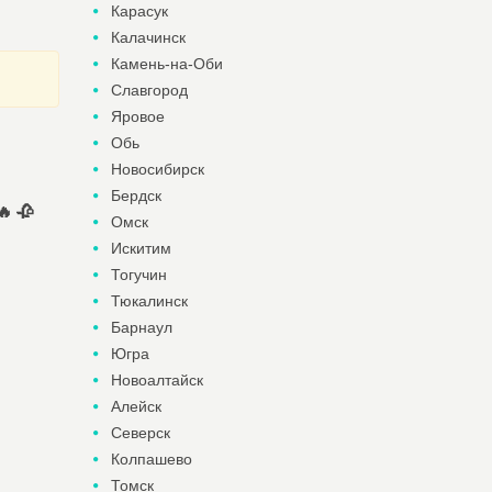
Карасук
Калачинск
Камень-на-Оби
Славгород
Яровое
Обь
Новосибирск
Бердск
 🥀
Омск
Искитим
Тогучин
Тюкалинск
Барнаул
Югра
Новоалтайск
Алейск
Северск
Колпашево
Томск