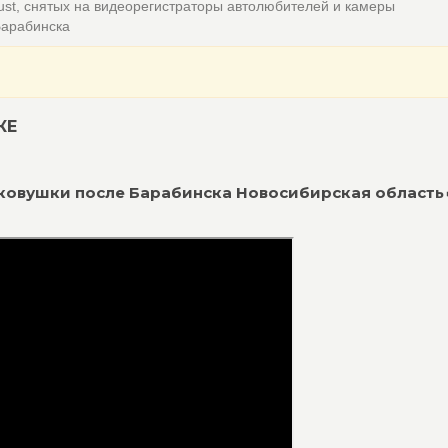
ust, снятых на видеорегистраторы автолюбителей и камеры
Барабинска
КЕ
егковушки после Барабинска Новосибирская область