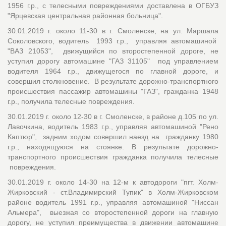
1956 г.р., с телесными повреждениями доставлена в ОГБУЗ
"Ярцевская центральная районная больница".
30.01.2019 г. около 11-30 в г. Смоленске, на ул. Маршала
Соколовского, водитель 1993 г.р., управляя автомашиной
"ВАЗ 21053", движущийся по второстепенной дороге, не
уступил дорогу автомашине "ГАЗ 31105" под управлением
водителя 1964 г.р., движущегося по главной дороге, и
совершил столкновение. В результате дорожно-транспортного
происшествия пассажир автомашины "ГАЗ", гражданка 1948
г.р., получила телесные повреждения.
30.01.2019 г. около 12-30 в г. Смоленске, в районе д.105 по ул.
Лавочкина, водитель 1983 г.р., управляя автомашиной "Рено
Каптюр", задним ходом совершил наезд на гражданку 1980
г.р., находящуюся на стоянке. В результате дорожно-
транспортного происшествия гражданка получила телесные
повреждения.
30.01.2019 г. около 14-30 на 12-м к автодороги "пгт. Холм-
Жирковский - ст.Владимирский Тупик" в Холм-Жирковском
районе водитель 1991 г.р., управляя автомашиной "Ниссан
Альмера", выезжая со второстепенной дороги на главную
дорогу, не уступил преимущества в движении автомашине