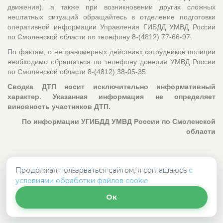
движения), а также при возникновении других сложных
нештатных ситуаций обращайтесь в отделение подготовки
оперативной информации Управления ГИБДД УМВД России
по Смоленской области по телефону 8-(4812) 77-66-97.
По фактам, о неправомерных действиях сотрудников полиции
необходимо обращаться по телефону доверия УМВД России
по Смоленской области 8-(4812) 38-05-35.
Сводка ДТП носит исключительно информативный
характер. Указанная информация не определяет
виновность участников ДТП.
По информации УГИБДД УМВД России по Смоленской
области
источник
Продолжая пользоваться сайтом, я соглашаюсь
с
условиями обработки файлов cookie
Сведения о состоянии аварийности на
Ок
территории Смоленской области за 28 января
2019 года