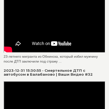
23-летнего мигранта из Обнинска, который избил мужчину
после ДТП заключили под стражу ...
2023-12-31 15:30:55 - Смертельное ДТП с
автобусом в Балабаново | Ваши Видео #32