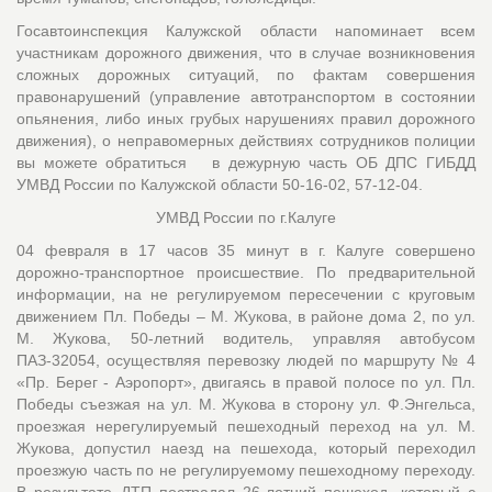
Госавтоинспекция Калужской области напоминает всем
участникам дорожного движения, что в случае возникновения
сложных дорожных ситуаций, по фактам совершения
правонарушений (управление автотранспортом в состоянии
опьянения, либо иных грубых нарушениях правил дорожного
движения), о неправомерных действиях сотрудников полиции
вы можете обратиться в дежурную часть ОБ ДПС ГИБДД
УМВД России по Калужской области 50-16-02, 57-12-04.
УМВД России по г.Калуге
04 февраля в 17 часов 35 минут в г. Калуге совершено
дорожно-транспортное происшествие. По предварительной
информации, на не регулируемом пересечении с круговым
движением Пл. Победы – М. Жукова, в районе дома 2, по ул.
М. Жукова, 50-летний водитель, управляя автобусом
ПАЗ-32054, осуществляя перевозку людей по маршруту № 4
«Пр. Берег - Аэропорт», двигаясь в правой полосе по ул. Пл.
Победы съезжая на ул. М. Жукова в сторону ул. Ф.Энгельса,
проезжая нерегулируемый пешеходный переход на ул. М.
Жукова, допустил наезд на пешехода, который переходил
проезжую часть по не регулируемому пешеходному переходу.
В результате ДТП пострадал 26-летний пешеход, который с