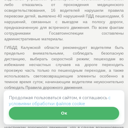
либо отказались от прохождения медицинского
освидетельствования, 16 водителей нарушили правила
перевозки детей, выявлено 40 нарушений ПДД пешеходами, 6
нарушений, связанных с выездом на полосу дороги,
предназначенную для встречного движения. По всем фактам
сотрудниками Госавтоинспекции составлены
административные материалы.
ГИБДД Калужской области рекомендует водителям быть
предельно внимательными, соблюдать безопасную
дистанцию, выбирать скоростной режим; пешеходам во
избежание несчастных случаев на дороге переходить
проезжую часть только по пешеходным переходам, а также
использовать световозвращающие элементы особенно в
темное время суток; начинающим водителям неукоснительно
соблюдать Правила дорожного движения.
Особое внимание всем участникам дорожного движения
Продолжая пользоваться сайтом, я соглашаюсь
с
необходимо обратить на управление автомобилем в условиях
условиями обработки файлов cookie
недостаточной видимости, в темное время суток, а также во
Ок
время туманов, снегопадов, гололедицы.
Госавтоинспекция Калужской области напоминает всем
участникам дорожного движения, что в случае возникновения