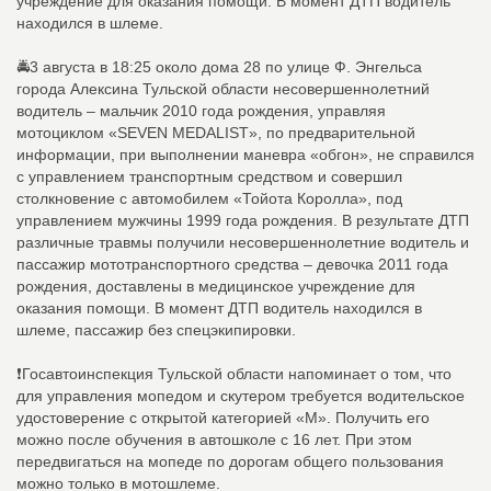
учреждение для оказания помощи. В момент ДТП водитель
находился в шлеме.
🚔3 августа в 18:25 около дома 28 по улице Ф. Энгельса
города Алексина Тульской области несовершеннолетний
водитель – мальчик 2010 года рождения, управляя
мотоциклом «SEVEN MEDALIST», по предварительной
информации, при выполнении маневра «обгон», не справился
с управлением транспортным средством и совершил
столкновение с автомобилем «Тойота Королла», под
управлением мужчины 1999 года рождения. В результате ДТП
различные травмы получили несовершеннолетние водитель и
пассажир мототранспортного средства – девочка 2011 года
рождения, доставлены в медицинское учреждение для
оказания помощи. В момент ДТП водитель находился в
шлеме, пассажир без спецэкипировки.
❗Госавтоинспекция Тульской области напоминает о том, что
для управления мопедом и скутером требуется водительское
удостоверение с открытой категорией «M». Получить его
можно после обучения в автошколе с 16 лет. При этом
передвигаться на мопеде по дорогам общего пользования
можно только в мотошлеме.