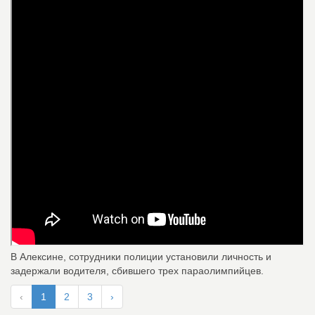
В Алексине, сотрудники полиции установили личность и
задержали водителя, сбившего трех параолимпийцев.
‹
1
2
3
›