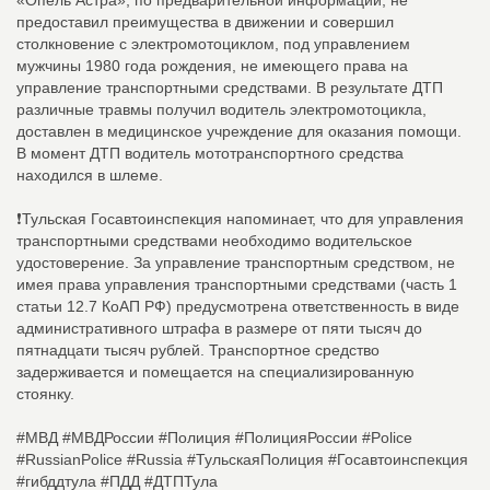
«Опель Астра», по предварительной информации, не
предоставил преимущества в движении и совершил
столкновение с электромотоциклом, под управлением
мужчины 1980 года рождения, не имеющего права на
управление транспортными средствами. В результате ДТП
различные травмы получил водитель электромотоцикла,
доставлен в медицинское учреждение для оказания помощи.
В момент ДТП водитель мототранспортного средства
находился в шлеме.
❗Тульская Госавтоинспекция напоминает, что для управления
транспортными средствами необходимо водительское
удостоверение. За управление транспортным средством, не
имея права управления транспортными средствами (часть 1
статьи 12.7 КоАП РФ) предусмотрена ответственность в виде
административного штрафа в размере от пяти тысяч до
пятнадцати тысяч рублей. Транспортное средство
задерживается и помещается на специализированную
стоянку.
#МВД #МВДРоссии #Полиция #ПолицияРоссии #Police
#RussianPolice #Russia #ТульскаяПолиция #Госавтоинспекция
#гибддтула #ПДД #ДТПТула