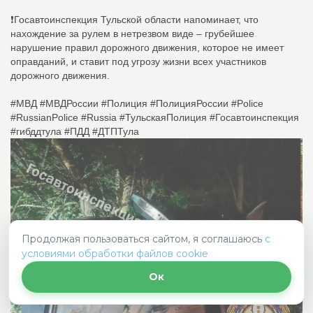
❗Госавтоинспекция Тульской области напоминает, что
нахождение за рулем в нетрезвом виде – грубейшее
нарушение правил дорожного движения, которое не имеет
оправданий, и ставит под угрозу жизни всех участников
дорожного движения.
#МВД #МВДРоссии #Полиция #ПолицияРоссии #Police
#RussianPolice #Russia #ТульскаяПолиция #Госавтоинспекция
#гибддтула #ПДД #ДТПТула
Продолжая пользоваться сайтом, я соглашаюсь
с
условиями обработки файлов cookie
Ок