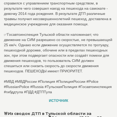
справился с управлением транспортным средством, в
результате чего совершил наезд на пешехода на самокате -
девочку 2014 года рождения. В результате ДТП различные
травмы получил несовершеннолетний пешеход, доставлена в
медицинское учреждение для оказания помощи.
✅Госавтоинспекция Тульской области напоминает, что
движение на СИМ разрешено со скоростью, не превышающей
25 км/ч. Однако если движение осуществляется по тротуару,
пешеходной дорожке, обочине или в пределах пешеходных
зон, при этом подвергает опасности или создаёт помехи для
движения пешеходов, то пользователь СИМ должен
спешиться или снизить скорость до скорости движения
пешеходов. ПЕШЕХОДЫ имеют ПРИОРИТЕТ.
#МВД #МВДРоссии #Полиция #ПолицияРоссии #Police
#RussianPolice #Russia #ТульскаяПолиция #Госавтоинспекция
#гибддтула #ПДД #ДТПТула
источник
🚨Из сводок ДТП в Тульской области за