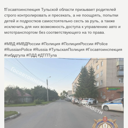
❗Госавтоинспекция Тульской области призывает родителей
строго контролировать и пресекать, а не поощрять, попытки
детей и подростков самостоятельно сесть за руль, а также
исключить для них возможность доступа к управлению авто и
мототранспортом без соответствующего на то права.
#МВД #МВДРоссии #Полиция #ПолицияРоссии #Police
#RussianPolice #Russia #ТульскаяПолиция #Госавтоинспекция
#гибддтула #ПДД #ДТПТула