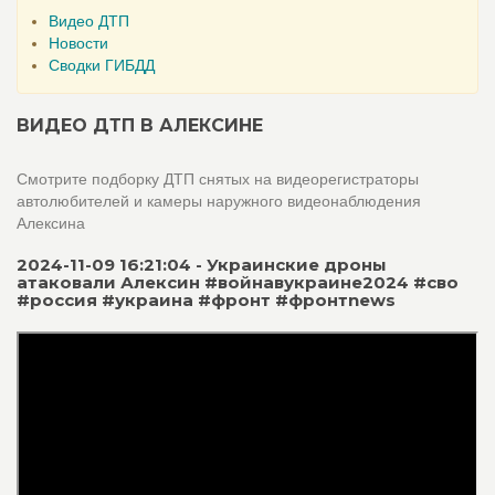
Видео ДТП
Новости
Сводки ГИБДД
ВИДЕО ДТП В АЛЕКСИНЕ
Смотрите подборку ДТП снятых на видеорегистраторы
автолюбителей и камеры наружного видеонаблюдения
Алексина
2024-11-09 16:21:04 - Украинские дроны
атаковали Алексин #войнавукраине2024 #сво
#россия #украина #фронт #фронтnews