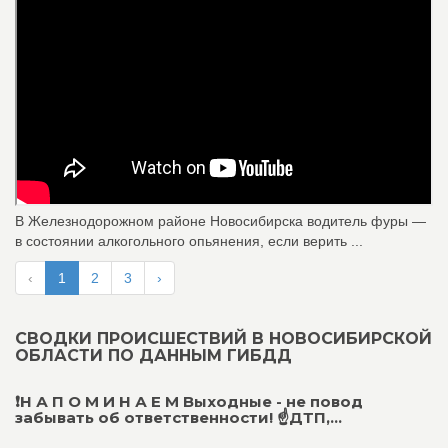
В Железнодорожном районе Новосибирска водитель фуры —
в состоянии алкогольного опьянения, если верить ...
‹
1
2
3
›
СВОДКИ ПРОИСШЕСТВИЙ В НОВОСИБИРСКОЙ
ОБЛАСТИ ПО ДАННЫМ ГИБДД
❗Н А П О М И Н А Е М Выходные - не повод
забывать об ответственности! ☝ДТП,...