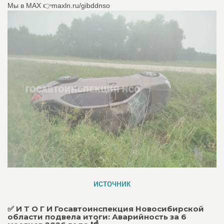
Мы в МАХ 👉maxln.ru/gibddnso
источник
✅ И Т О Г И Госавтоинспекция Новосибирской
области подвела итоги: Аварийность за 6