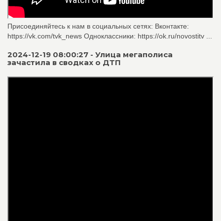
Присоединяйтесь к нам в социальных сетях: Вконтакте:
https://vk.com/tvk_news Одноклассники: https://ok.ru/novostitv ...
2024-12-19 08:00:27 - Улица мегаполиса
зачастила в сводках о ДТП