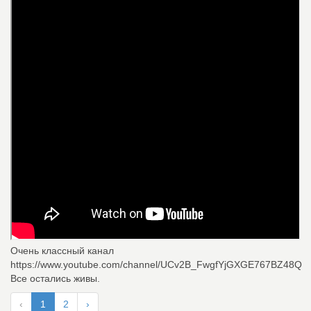
Очень классный канал
https://www.youtube.com/channel/UCv2B_FwgfYjGXGE767BZ48Q
Все остались живы.
‹
1
2
›