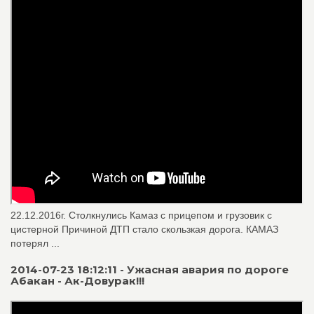
22.12.2016г. Столкнулись Камаз с прицепом и грузовик с
цистерной Причиной ДТП стало скользкая дорога. КАМАЗ
потерял ...
2014-07-23 18:12:11 - Ужасная авария по дороге
Абакан - Ак-Довурак!!!