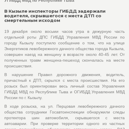
УГИБДД МВД по Республике Тыва
В Кызыле инспекторы ГИБДД задержали
водителя, скрывшегося с места ДТП со
смертельным исходом
19 декабря около восьми часов утра в дежурную часть
отдельной роты ДПС ГИБДД Управления МВД России по
городу Кызылу поступило сообщение о том, что на улице
Энергетиков левобережного дачного общества города Кызыла,
совершен наезд на женщину в возрасте около 40-45 лет. От
полученных травм женщина-пешеход скончалась на месте
происшествия.
В нарушение Правил дорожного движения, водитель,
причастный к ДТП, скрылся с места происшествия. На его
розыск был ориентирован весь личный состав Управления
ГИБДД МВД по Республике Тыва и ОГИБДД Управления МВД
России по г. Кызылу.
В ходе розыска, на ул. Перцовая левобережного дачного
общества сотрудники Госавтоинспекции обнаружили следы
протектора шин автомобиля, скрывшегося с места
автоаварии. При проверке территории одного из частных