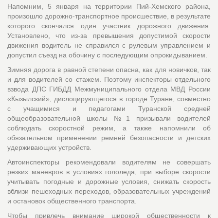
Напомним, 5 января на территории Пий-Хемского района,
произошло дорожно-транспортное происшествие, в результате
которого скончался один участник дорожного движения.
Установлено, что из-за превышения допустимой скорости
движения водитель не справился с рулевым управлением и
допустил съезд на обочину с последующим опрокидыванием.
Зимняя дорога в равной степени опасна, как для новичков, так
и для водителей со стажем. Поэтому инспекторы отдельного
взвода ДПС ГИБДД Межмуниципального отдела МВД России
«Кызылский», дислоцирующегося в городе Туране, совместно
с учащимися и педагогами Туранской средней
общеобразовательной школы №1 призывали водителей
соблюдать скоростной режим, а также напомнили об
обязательном применении ремней безопасности и детских
удерживающих устройств.
Автоинспекторы рекомендовали водителям не совершать
резких маневров в условиях гололеда, при выборе скорости
учитывать погодные и дорожные условия, снижать скорость
вблизи пешеходных переходов, образовательных учреждений
и остановок общественного транспорта.
Чтобы привлечь внимание широкой общественности к