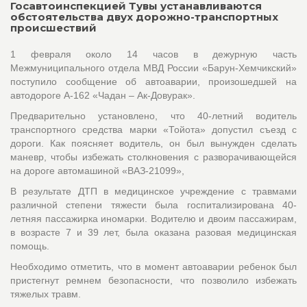
Госавтоинспекцией Тувы устанавливаются
обстоятельства двух дорожно-транспортных
происшествий
1 февраля около 14 часов в дежурную часть
Межмуниципального отдела МВД России «Барун-Хемчикский»
поступило сообщение об автоаварии, произошедшей на
автодороге А-162 «Чадан – Ак-Довурак».
Предварительно установлено, что 40-летний водитель
транспортного средства марки «Тойота» допустил съезд с
дороги. Как поясняет водитель, он был вынужден сделать
маневр, чтобы избежать столкновения с разворачивающейся
на дороге автомашиной «ВАЗ-21099»,
В результате ДТП в медицинское учреждение с травмами
различной степени тяжести была госпитализирована 40-
летняя пассажирка иномарки. Водителю и двоим пассажирам,
в возрасте 7 и 39 лет, была оказана разовая медицинская
помощь.
Необходимо отметить, что в момент автоаварии ребенок был
пристегнут ремнем безопасности, что позволило избежать
тяжелых травм.