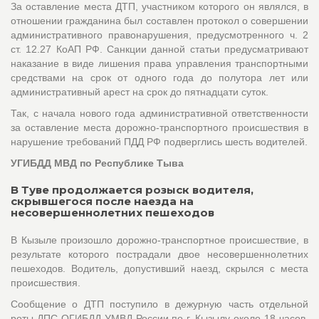
За оставление места ДТП, участником которого он являлся, в
отношении гражданина был составлен протокол о совершении
административного правонарушения, предусмотренного ч. 2
ст. 12.27 КоАП РФ. Санкции данной статьи предусматривают
наказание в виде лишения права управления транспортными
средствами на срок от одного года до полутора лет или
административный арест на срок до пятнадцати суток.
Так, с начала нового года административной ответственности
за оставление места дорожно-транспортного происшествия в
нарушение требований ПДД РФ подверглись шесть водителей.
УГИБДД МВД по Республике Тыва
В Туве продолжается розыск водителя,
скрывшегося после наезда на
несовершеннолетних пешеходов
В Кызыле произошло дорожно-транспортное происшествие, в
результате которого пострадали двое несовершеннолетних
пешеходов. Водитель, допустивший наезд, скрылся с места
происшествия.
Сообщение о ДТП поступило в дежурную часть отдельной
роты ДПС ОГИБДД УМВД России по г. Кызылу около 18 часов.