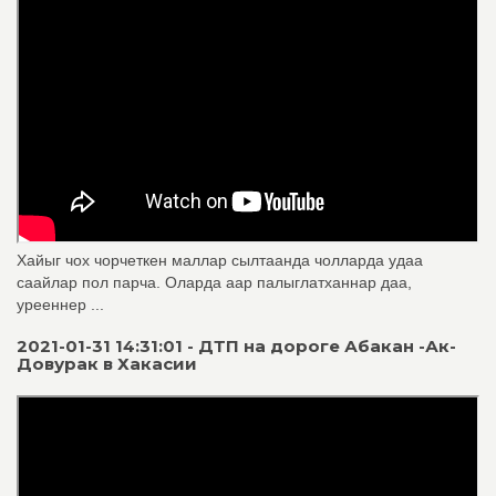
Хайыг чох чорчеткен маллар сылтаанда чолларда удаа
саайлар пол парча. Оларда аар палыглатханнар даа,
урееннер ...
2021-01-31 14:31:01 - ДТП на дороге Абакан -Ак-
Довурак в Хакасии