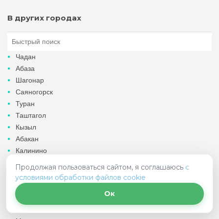
В других городах
Чадан
Абаза
Шагонар
Саяногорск
Туран
Таштагол
Кызыл
Абакан
Калинино
Минусинск
Продолжая пользоваться сайтом, я соглашаюсь
с
Черногорск
условиями обработки файлов cookie
Сорск
Ок
Горно-Алтайск
Майма