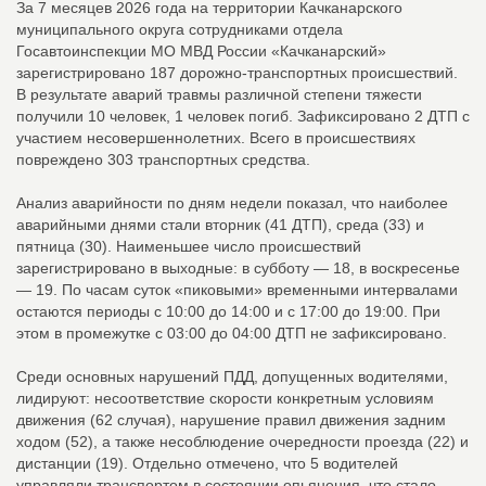
За 7 месяцев 2026 года на территории Качканарского
муниципального округа сотрудниками отдела
Госавтоинспекции МО МВД России «Качканарский»
зарегистрировано 187 дорожно-транспортных происшествий.
В результате аварий травмы различной степени тяжести
получили 10 человек, 1 человек погиб. Зафиксировано 2 ДТП с
участием несовершеннолетних. Всего в происшествиях
повреждено 303 транспортных средства.
Анализ аварийности по дням недели показал, что наиболее
аварийными днями стали вторник (41 ДТП), среда (33) и
пятница (30). Наименьшее число происшествий
зарегистрировано в выходные: в субботу — 18, в воскресенье
— 19. По часам суток «пиковыми» временными интервалами
остаются периоды с 10:00 до 14:00 и с 17:00 до 19:00. При
этом в промежутке с 03:00 до 04:00 ДТП не зафиксировано.
Среди основных нарушений ПДД, допущенных водителями,
лидируют: несоответствие скорости конкретным условиям
движения (62 случая), нарушение правил движения задним
ходом (52), а также несоблюдение очередности проезда (22) и
дистанции (19). Отдельно отмечено, что 5 водителей
управляли транспортом в состоянии опьянения, что стало