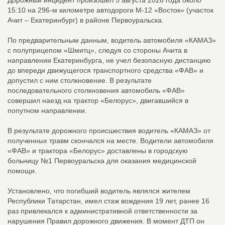
Дорожный инцидент произошел 5 августа 2026 года около
15:10 на 296-м километре автодороги М-12 «Восток» (участок
Ачит – Екатеринбург) в районе Первоуральска.
По предварительным данным, водитель автомобиля «КАМАЗ»
с полуприцепом «Шмитц», следуя со стороны Ачита в
направлении Екатеринбурга, не учел безопасную дистанцию
до впереди движущегося транспортного средства «ФАВ» и
допустил с ним столкновение. В результате
последовательного столкновения автомобиль «ФАВ»
совершил наезд на трактор «Белорус», двигавшийся в
попутном направлении.
В результате дорожного происшествия водитель «КАМАЗ» от
полученных травм скончался на месте. Водители автомобиля
«ФАВ» и трактора «Белорус» доставлены в городскую
больницу №1 Первоуральска для оказания медицинской
помощи.
Установлено, что погибший водитель являлся жителем
Республики Татарстан, имел стаж вождения 19 лет, ранее 16
раз привлекался к административной ответственности за
нарушения Правил дорожного движения. В момент ДТП он