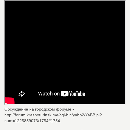
Обсуждение на городском форуме -
http://forum.krasnoturinsk.me/cgi-bin/yabb2/YaBB.pl?
num=1225859073/1754#1754.