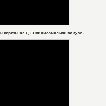
ий серезьное ДТП #Комсомольскнаамуре .