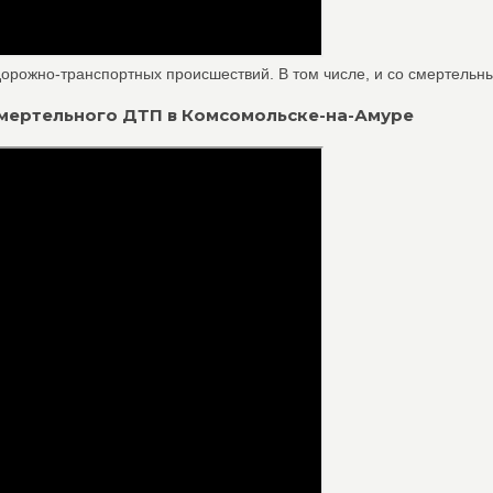
орожно-транспортных происшествий. В том числе, и со смертельны
 смертельного ДТП в Комсомольске-на-Амуре