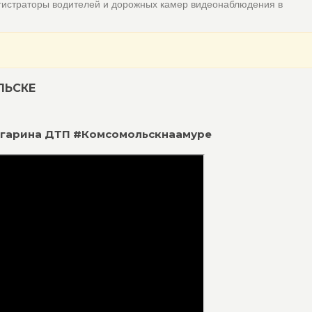
гистраторы водителей и дорожных камер видеонаблюдения в
ЛЬСКЕ
 Гагарина ДТП #Комсомольскнаамуре