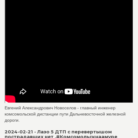
Евгений Александрович Новоселов - главный инженер
комсомольской дистанции пути Дальневосточной железной
дороги.
2024-02-21 - Лазо 5 ДТП с перевертышом
пострадавших нет .#Комсомольскнаамуре