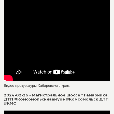
Видео прокуратуры Хабаровского края.
2024-02-26 - Магистральное шоссе * Гамарника.
ДТП #Комсомольскнаамуре #Комсомольск ДТП
#КМС