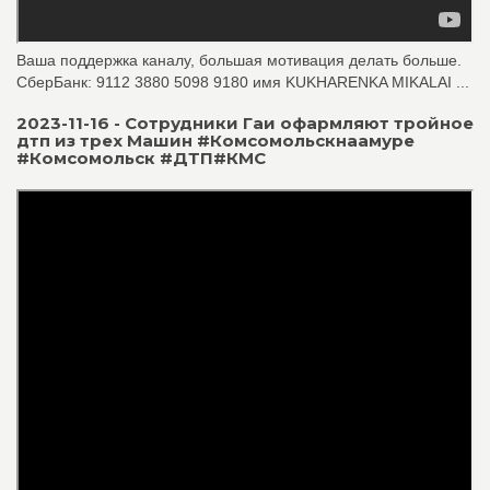
Ваша поддержка каналу, большая мотивация делать больше.
СберБанк: 9112 3880 5098 9180 имя KUKHARENKA MIKALAI ...
2023-11-16 - Сотрудники Гаи офармляют тройное
дтп из трех Машин #Комсомольскнаамуре
#Комсомольск #ДТП#КМС