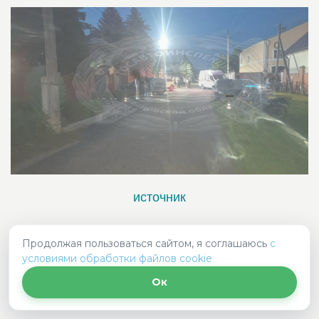
источник
За прошедшие сутки в Ивановской области
Продолжая пользоваться сайтом, я соглашаюсь
с
зарегистрировано 3 ДТП с пострадавшими В 09-
55 в Кинешме на улице Юрьевецкая...
условиями обработки файлов cookie
Ок
За прошедшие сутки в Ивановской области зарегистрировано
3 ДТП с пострадавшими