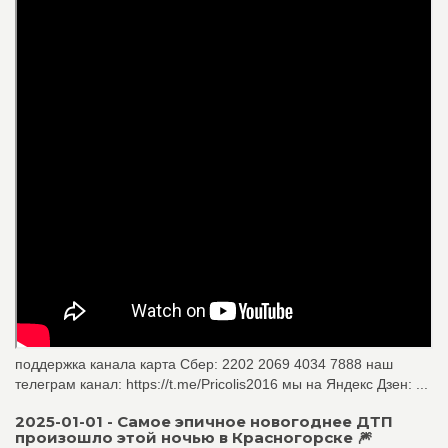
поддержка канала карта Сбер: 2202 2069 4034 7888 наш
телеграм канал: https://t.me/Pricolis2016 мы на Яндекс Дзен: ...
2025-01-01 - Самое эпичное новогоднее ДТП
произошло этой ночью в Красногорске 🎆