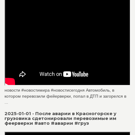
новости #новостимира #новостисегодня Автомобиль, в
котором перевозили фейерверки, попал в ДТП и загорелся в
...
2025-01-01 - После аварии в Красногорске у
грузовика сдетонировали перевозимые им
феерверки #авто #аварии #груз