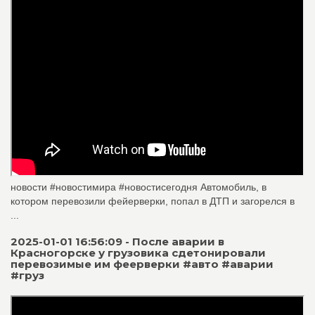
новости #новостимира #новостисегодня Автомобиль, в
котором перевозили фейерверки, попал в ДТП и загорелся в
...
2025-01-01 16:56:09 - После аварии в
Красногорске у грузовика сдетонировали
перевозимые им феерверки #авто #аварии
#груз