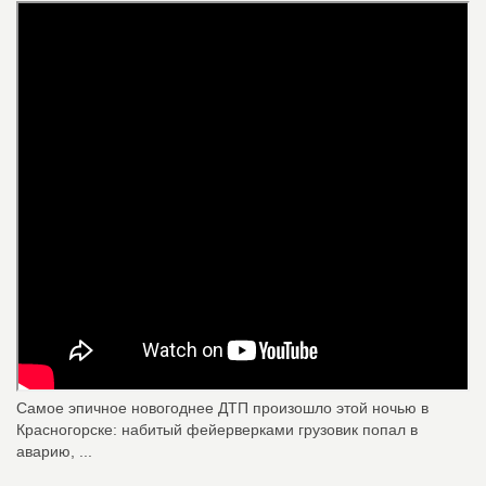
Самое эпичное новогоднее ДТП произошло этой ночью в
Красногорске: набитый фейерверками грузовик попал в
аварию, ...