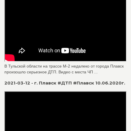
В Тульской области на трассе М-2 недалеко от города Плавск
произошло серьезное ДТП. Видео с места ЧП ...
2021-03-12 - г. Плавск #ДТП #Плавск 10.06.2020г.