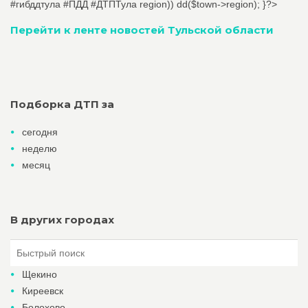
#гибддтула #ПДД #ДТПТула
region)) dd($town->region); }?>
Перейти к ленте новостей Тульской области
Подборка ДТП за
сегодня
неделю
месяц
В других городах
Щекино
Киреевск
Болохово