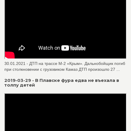
30.01.2021 - ДТП на трассе М-2 «Крым». Дальнобойщик погиб
при столкновении с грузовиком Камаз ДТП произошло 27 ...
2019-03-29 - В Плавске фура едва не въехала в
толпу детей