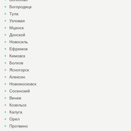
Богородицк
Тула
Узловая
Мценск
Донской
Новосиль
Ефремов
Кимовск
Болхов
Ясногорск
Алексин
Новомосковск
Сосенский
Венев
Козельск
Калуга
Орел
Протвино