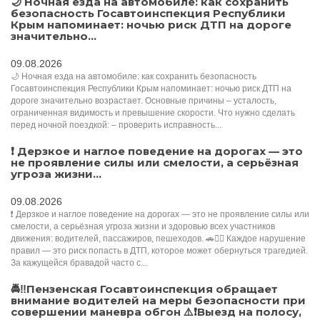
🌙 Ночная езда на автомобиле: как сохранить
безопасность Госавтоинспекция Республики
Крым напоминает: ночью риск ДТП на дороге
значительно...
09.08.2026
🌙 Ночная езда на автомобиле: как сохранить безопасность
Госавтоинспекция Республики Крым напоминает: ночью риск ДТП на
дороге значительно возрастает. Основные причины – усталость,
ограниченная видимость и превышение скорости. Что нужно сделать
перед ночной поездкой: – проверить исправность...
❗ Дерзкое и наглое поведение на дорогах — это
не проявление силы или смелости, а серьёзная
угроза жизни...
09.08.2026
❗ Дерзкое и наглое поведение на дорогах — это не проявление силы или
смелости, а серьёзная угроза жизни и здоровью всех участников
движения: водителей, пассажиров, пешеходов. 🚗🚶‍♂️ Каждое нарушение
правил — это риск попасть в ДТП, которое может обернуться трагедией.
За кажущейся бравадой часто с...
🚔‼️Пензенская Госавтоинспекция обращает
внимание водителей на меры безопасности при
совершении маневра обгон ⚠️❗Выезд на полосу,