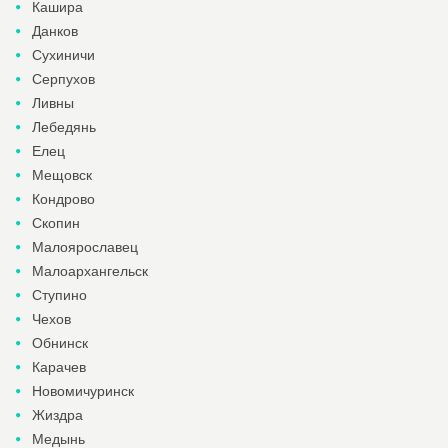
Кашира
Данков
Сухиничи
Серпухов
Ливны
Лебедянь
Елец
Мещовск
Кондрово
Скопин
Малоярославец
Малоархангельск
Ступино
Чехов
Обнинск
Карачев
Новомичуринск
Жиздра
Медынь