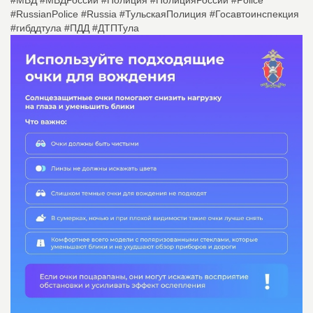
#МВД #МВДРоссии #Полиция #ПолицияРоссии #Police
#RussianPolice #Russia #ТульскаяПолиция #Госавтоинспекция
#гибддтула #ПДД #ДТПТула