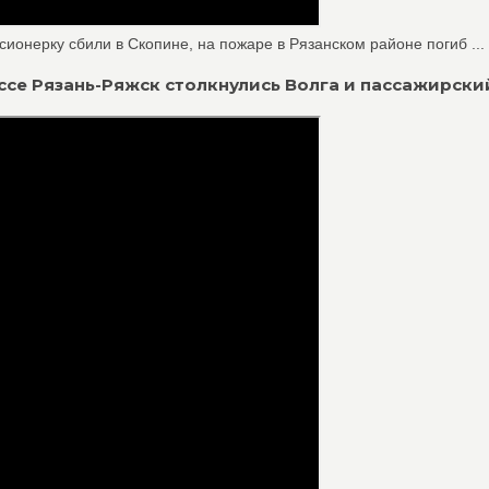
ионерку сбили в Скопине, на пожаре в Рязанском районе погиб ...
трассе Рязань-Ряжск столкнулись Волга и пассажирски