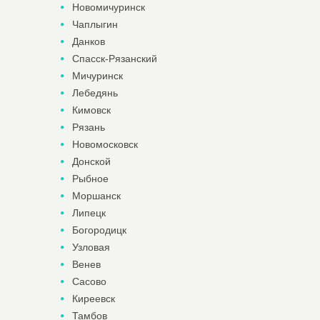
Новомичуринск
Чаплыгин
Данков
Спасск-Рязанский
Мичуринск
Лебедянь
Кимовск
Рязань
Новомосковск
Донской
Рыбное
Моршанск
Липецк
Богородицк
Узловая
Венев
Сасово
Киреевск
Тамбов