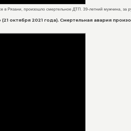
се в Рязани, произошло смертельное ДТП. 39-летний мужчина, за ру
р (21 октября 2021 года). Смертельная авария произ