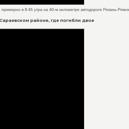
 примерно в 8:45 утра на 40-м километре автодороге Рязань-Ряжск, 
в Сараевском районе, где погибли двое