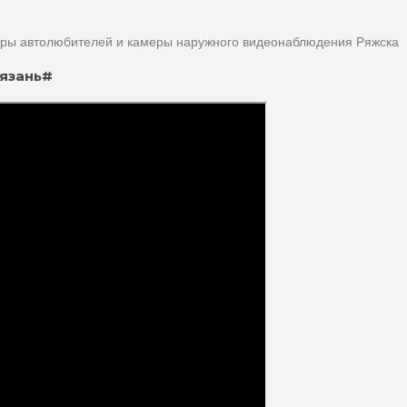
оры автолюбителей и камеры наружного видеонаблюдения Ряжска
рязань#