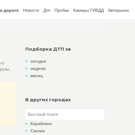
а дороге
Новости
Дтп
Пробки
Камеры ГИБДД
Авторынок
Подборка ДТП за
сегодня
его
неделю
рузы,
месяц
В других городах
Кораблино
Скопин