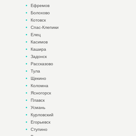
Ефремов
Болохово
Котовск
Спас-Клепики
Елец
Касимов
Кашира
Задонск
Рассказово
Тула
Щекино
Коломна
Ясногорск
Плавск
Усмань
Курловский
Егорьевск
Ступино