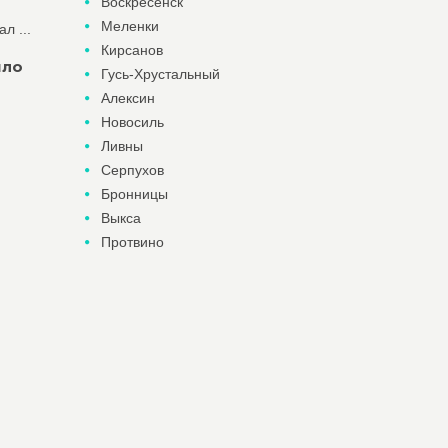
Воскресенск
Меленки
л ...
Кирсанов
шло
Гусь-Хрустальный
Алексин
Новосиль
Ливны
Серпухов
Бронницы
Выкса
Протвино