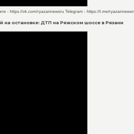
е - https://vk.com/ryazannewsru Telegram - https://t.me/ryazannewsru
дей на остановке: ДТП на Ряжском шоссе в Рязани