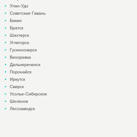
Улан-Удэ
Советская Гавань
Бикин
Братск
Шахтерск
Углегорск
Гусиноозерск
Вихоревка
Дальнереченск
Поронайск
Иркутск
Свирск
Усолье-Сибирское
Шелехов
Лесозаводск