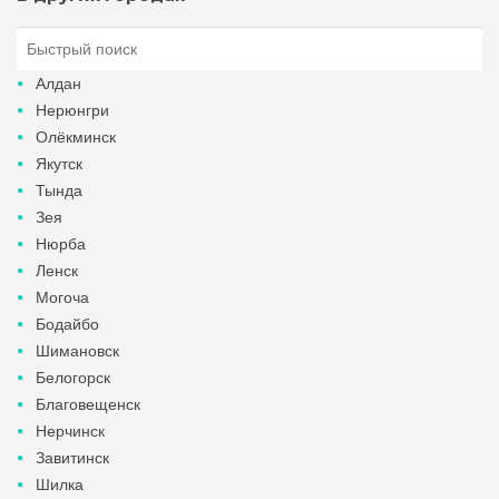
Алдан
Нерюнгри
Олёкминск
Якутск
Тында
Зея
Нюрба
Ленск
Могоча
Бодайбо
Шимановск
Белогорск
Благовещенск
Нерчинск
Завитинск
Шилка