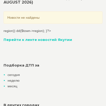
AUGUST 2026)
Новости не найдены
region)) dd($town->region); }?>
Перейти к ленте новостей Якутии
Подборка ДТП за
сегодня
неделю
месяц
В других городах