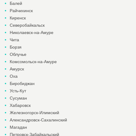
Балей
Райчихинск
Киренск
Северобайкальск
Николаевск-на-Амуре
Чита
Борзя
Облучье
Комсомольск-на-Амуре
Амурск
Оха
Биробиджан
Усть-Кут
Сусуман
Хабаровск
Железногорск-Илимский
Александровск-Сахалинский
Магадан
Петровск-Забайкальский