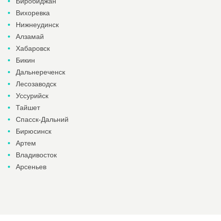
Биробиджан
Вихоревка
Нижнеудинск
Алзамай
Хабаровск
Бикин
Дальнереченск
Лесозаводск
Уссурийск
Тайшет
Спасск-Дальний
Бирюсинск
Артем
Владивосток
Арсеньев