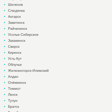
Шелехов
Слюдянка
Ангарск
Завитинск
Райчихинск
Усолье-Сибирское
Закаменск
Свирск
Киренск
Усть-Кут
Облучье
Железногорск-Илимский
Алдан
Олёкминск
Томмот
Ленск
Тулун
Братск