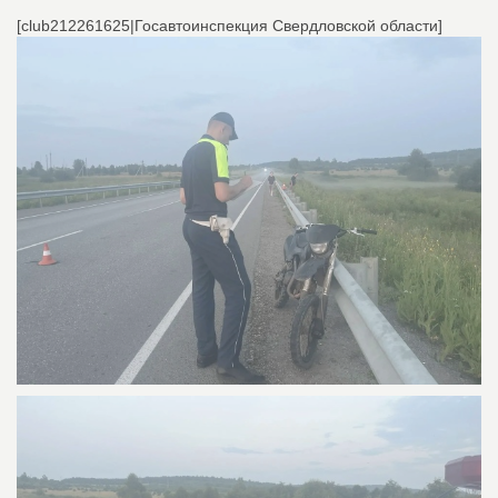
[club212261625|Госавтоинспекция Свердловской области]