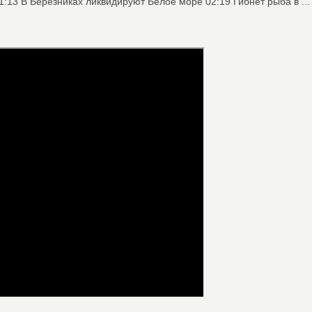
1:13 В Березниках ликвидируют Белое море 02:19 Гибнет рыба в ...