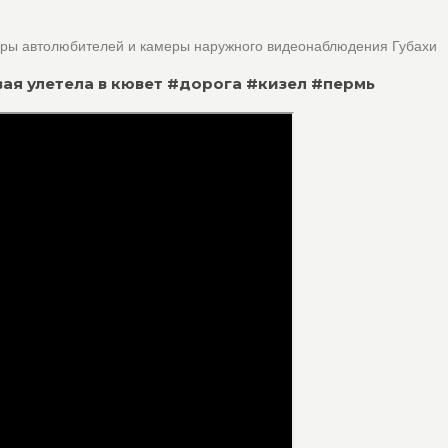
оры автолюбителей и камеры наружного видеонаблюдения Губахи
гковая улетела в кювет #дорога #кизел #пермь