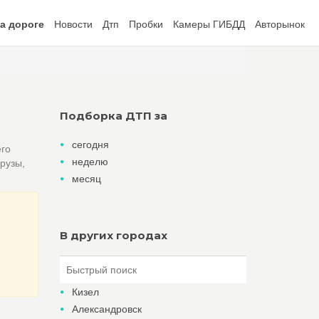
а дороге
Новости
Дтп
Пробки
Камеры ГИБДД
Авторынок
Подборка ДТП за
сегодня
его
неделю
рузы,
месяц
В других городах
Кизел
Александровск