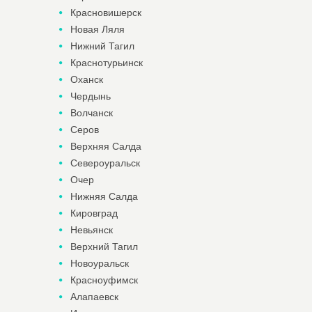
Красновишерск
Новая Ляля
Нижний Тагил
Краснотурьинск
Оханск
Чердынь
Волчанск
Серов
Верхняя Салда
Североуральск
Очер
Нижняя Салда
Кировград
Невьянск
Верхний Тагил
Новоуральск
Красноуфимск
Алапаевск