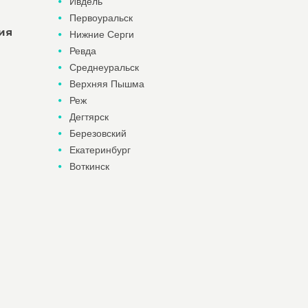
Ивдель
Первоуральск
ия
Нижние Серги
Ревда
Среднеуральск
Верхняя Пышма
Реж
Дегтярск
Березовский
Екатеринбург
Воткинск