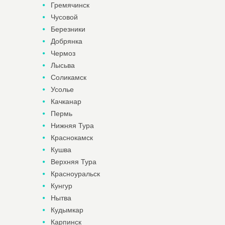
Гремячинск
Чусовой
Березники
Добрянка
Чермоз
Лысьва
Соликамск
Усолье
Качканар
Пермь
Нижняя Тура
Краснокамск
Кушва
Верхняя Тура
Красноуральск
Кунгур
Нытва
Кудымкар
Карпинск