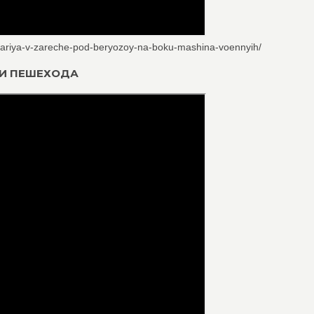
variya-v-zareche-pod-beryozoy-na-boku-mashina-voennyih/
ИЛИ ПЕШЕХОДА