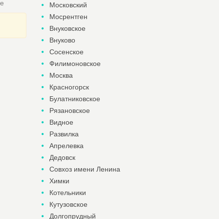
ье
Московский
Мосрентген
Внуковское
Внуково
Сосенское
Филимоновское
Москва
Красногорск
Булатниковское
Рязановское
Видное
Развилка
Апрелевка
Дедовск
Совхоз имени Ленина
Химки
Котельники
Кутузовское
Долгопрудный