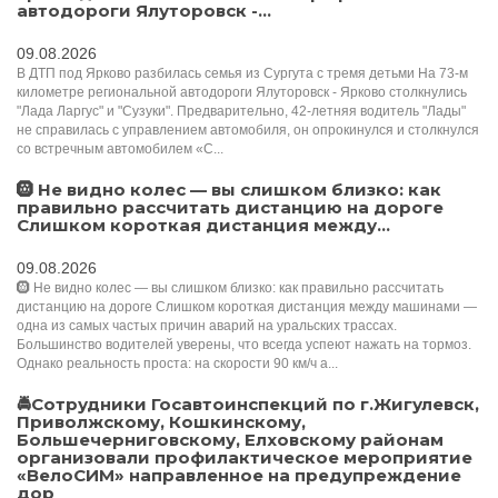
автодороги Ялуторовск -...
09.08.2026
В ДТП под Ярково разбилась семья из Сургута с тремя детьми На 73-м
километре региональной автодороги Ялуторовск - Ярково столкнулись
"Лада Ларгус" и "Сузуки". Предварительно, 42-летняя водитель "Лады"
не справилась с управлением автомобиля, он опрокинулся и столкнулся
со встречным автомобилем «С...
🛞 Не видно колес — вы слишком близко: как
правильно рассчитать дистанцию на дороге
Слишком короткая дистанция между...
09.08.2026
🛞 Не видно колес — вы слишком близко: как правильно рассчитать
дистанцию на дороге Слишком короткая дистанция между машинами —
одна из самых частых причин аварий на уральских трассах.
Большинство водителей уверены, что всегда успеют нажать на тормоз.
Однако реальность проста: на скорости 90 км/ч а...
🚔Сотрудники Госавтоинспекций по г.Жигулевск,
Приволжскому, Кошкинскому,
Большечерниговскому, Елховскому районам
организовали профилактическое мероприятие
«ВелоСИМ» направленное на предупреждение
дор