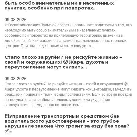
быть особо внимательными в населенных
пунктах, особенно при поворотах...
09.08.2026
🚨Госавтоинспекция Тульской области напоминает водителям о том, что
необходимо быть особо внимательными в населенных пунктах,
особенно при поворотах на прилегающую территорию, движении в
жилой зоне, вблизи магазинов, а также в парковочных зонах торговых
центров. При подъезде к таким местам следует з...
Стало плохо за рулём? Не рискуйте жизнью –
своей и окружающих! 🥵 Жара, духота и
переутомление могут снизить...
09.08.2026
Стало плохо за рулём? Не рискуйте жизнью – своей и окружающих! 🥵
Жара, духота и переутомление могут снизить концентрацию, замедлить
реакцию и привести к трагическим последствиям. Если во время поездки
вы почувствовали слабость, головокружение или ухудшение
самочувствия – немедленно остановитесь...
❗❗❗Управление транспортным средством без
водительского удостоверения – это грубое
нарушение закона Что грозит за езду без прав?
✅...