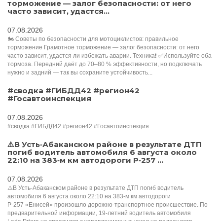
торможение — залог безопасности: от него
часто зависит, удастся...
07.08.2026
🏍 Советы по безопасности для мотоциклистов: правильное
торможение Грамотное торможение — залог безопасности: от него
часто зависит, удастся ли избежать аварии. Техника❗️ ✅Используйте оба
тормоза. Передний даёт до 70–80 % эффективности, но подключать
нужно и задний — так вы сохраните устойчивость...
#сводка #ГИБДД42 #регион42
#Госавтоинспекция
07.08.2026
#сводка #ГИБДД42 #регион42 #Госавтоинспекция
⚠️В Усть‑Абаканском районе в результате ДТП
погиб водитель автомобиля 6 августа около
22:10 на 383‑м км автодороги Р‑257 ...
07.08.2026
⚠️В Усть‑Абаканском районе в результате ДТП погиб водитель
автомобиля 6 августа около 22:10 на 383‑м км автодороги
Р‑257 «Енисей» произошло дорожно‑транспортное происшествие. По
предварительной информации, 19‑летний водитель автомобиля