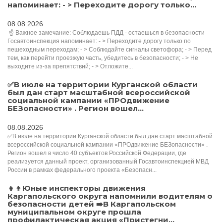
напоминает: - > Переходите дорогу только...
08.08.2026
️ ☝ Важное замечание: Соблюдаешь ПДД - остаешься в безопасности ️
Госавтоинспекция напоминает: - > Переходите дорогу только по
пешеходным переходам; - > Соблюдайте сигналы светофора; - > Перед
тем, как перейти проезжую часть, убедитесь в безопасности; - > Не
выходите из-за препятствий; - > Отложите...
✅В июле на территории Курганской области
был дан старт масштабной всероссийской
социальной кампании «ПРОдвижение
БЕЗопасности» . Регион вошел...
08.08.2026
✅В июле на территории Курганской области был дан старт масштабной
всероссийской социальной кампании «ПРОдвижение БЕЗопасности» .
Регион вошел в число 40 субъектов Российской Федерации, где
реализуется данный проект, организованный Госавтоинспекцией МВД
России в рамках федерального проекта «Безопасн...
👧👦Юные инспекторы движения
Каргапольского округа напомнили водителям о
безопасности детей ➡️В Каргапольском
муниципальном округе прошла
профилактическая акция «Пристегни...