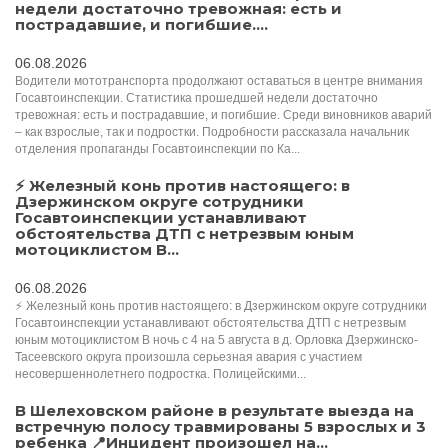
недели достаточно тревожная: есть и
пострадавшие, и погибшие....
06.08.2026
Водители мототранспорта продолжают оставаться в центре внимания
Госавтоинспекции. Статистика прошедшей недели достаточно
тревожная: есть и пострадавшие, и погибшие. Среди виновников аварий
– как взрослые, так и подростки. Подробности рассказала начальник
отделения пропаганды Госавтоинспекции по Ка...
⚡ Железный конь против настоящего: в
Дзержинском округе сотрудники
Госавтоинспекции устанавливают
обстоятельства ДТП с нетрезвым юным
мотоциклистом В...
06.08.2026
⚡ Железный конь против настоящего: в Дзержинском округе сотрудники
Госавтоинспекции устанавливают обстоятельства ДТП с нетрезвым
юным мотоциклистом В ночь с 4 на 5 августа в д. Орловка Дзержинско-
Тасеевского округа произошла серьезная авария с участием
несовершеннолетнего подростка. Полицейскими...
В Шелеховском районе в результате выезда на
встречную полосу травмированы 5 взрослых и 3
ребенка 📍Инцидент произошел на...