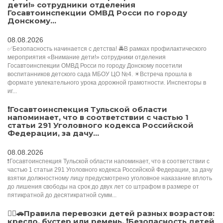
дети!» сотрудники отделения
Госавтоинспекции ОМВД Росси по городу
Донскому...
08.08.2026
✅Безопасность начинается с детства! 🚔В рамках профилактического
мероприятия «Внимание дети!» сотрудники отделения
Госавтоинспекции ОМВД Росси по городу Донскому посетили
воспитанников детского сада МБОУ ЦО №4. ☀Встреча прошла в
формате увлекательного урока дорожной грамотности. Инспекторы в
иг...
❗Госавтоинспекция Тульской области
напоминает, что в соответствии с частью 1
статьи 291 Уголовного кодекса Российской
Федерации, за дачу...
08.08.2026
❗Госавтоинспекция Тульской области напоминает, что в соответствии с
частью 1 статьи 291 Уголовного кодекса Российской Федерации, за дачу
взятки должностному лицу предусмотрено уголовное наказание вплоть
до лишения свободы на срок до двух лет со штрафом в размере от
пятикратной до десятикратной сумм...
👮‍♂️🚗Правила перевозки детей разных возрастов:
кресло, бустер или ремень. ❗️Безопасность детей