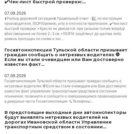
✔️Чек‑лист быстрой проверки:...
07.08.2026
⬆️Разбор дорожной ситуации⬆️ Правильный ответ - 4️⃣, по инструкции
производителя, ISOFIX/ремню, углу и плотности прилегания. ✔️Чек‑лист
быстрой проверки: • Кресло не двигается: при сильном толчке вперёд/
вбок смещение не более 2–3 см. • ISOFIX защёлкнут до щелчка либо
ремень пропущен по схеме и зат...
Госавтоинспекция Тульской области призывает
граждан сообщать о нетрезвых водителях 🛑
Если вы стали очевидцем или Вам достоверно
известен факт...
07.08.2026
Госавтоинспекция Тульской области призывает граждан сообщать о
нетрезвых водителях 🛑Если вы стали очевидцем или Вам достоверно
известен факт управления транспортным средством в состоянии
опьянения, позвоните и сообщите о совершающемся правонарушении
в дежурные части Госавтоинспекции: 📞Телефоны...
В предстоящие выходные дни автоинспекторы
будут выявлять нетрезвых водителей на
дорогах Ивановской области Управление
транспортным средством в состоянии...