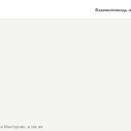
Взаимопомощь н
е Мантурово, а так же