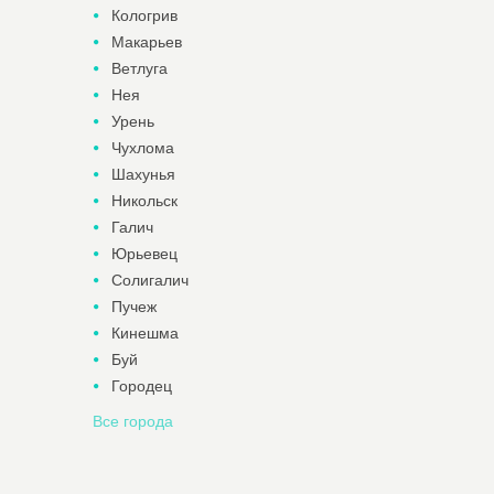
Кологрив
Макарьев
Ветлуга
Нея
Урень
Чухлома
Шахунья
Никольск
Галич
Юрьевец
Солигалич
Пучеж
Кинешма
Буй
Городец
Все города