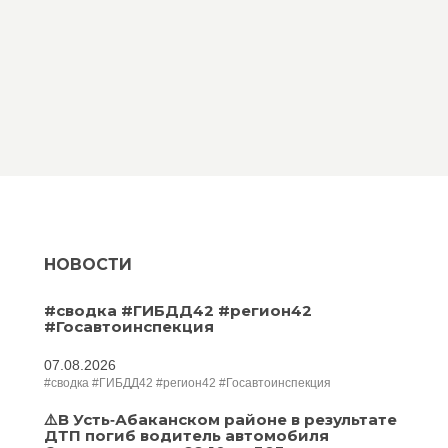
НОВОСТИ
#сводка #ГИБДД42 #регион42
#Госавтоинспекция
07.08.2026
#сводка #ГИБДД42 #регион42 #Госавтоинспекция
⚠️В Усть‑Абаканском районе в результате
ДТП погиб водитель автомобиля