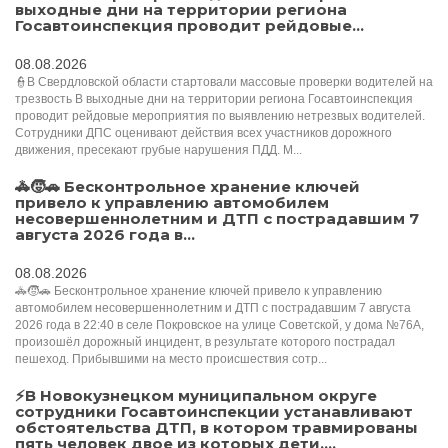
выходные дни на территории региона
Госавтоинспекция проводит рейдовые...
08.08.2026
👮В Свердловской области стартовали массовые проверки водителей на
трезвость В выходные дни на территории региона Госавтоинспекция
проводит рейдовые мероприятия по выявлению нетрезвых водителей.
Сотрудники ДПС оценивают действия всех участников дорожного
движения, пресекают грубые нарушения ПДД. М...
🚓🧒🚗 Бесконтрольное хранение ключей
привело к управлению автомобилем
несовершеннолетним и ДТП с пострадавшим 7
августа 2026 года в...
08.08.2026
🚓🧒🚗 Бесконтрольное хранение ключей привело к управлению
автомобилем несовершеннолетним и ДТП с пострадавшим 7 августа
2026 года в 22:40 в селе Покровское на улице Советской, у дома №76А,
произошёл дорожный инцидент, в результате которого пострадал
пешеход. Прибывшими на место происшествия сотр...
⚡️В Новокузнецком муниципальном округе
сотрудники Госавтоинспекции устанавливают
обстоятельства ДТП, в котором травмированы
пять человек двое из которых дети....