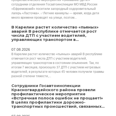
профилактического мероприятия «Внимание! Дети!»
сотрудники отделения Госавтоинспекции МО МВД России
«Ефремовский» посетили загородный оздоровительный
лагерь «Ласточка». ✅Летние каникулы — время, когда дети
много времени проводят на улице, поэтом...
В Карелии растет количество «пьяных»
аварий В республике отмечается рост
числа ДТП с участием водителей,
управляющих транспортом в...
07.08.2026
В Карелии растет количество «пьяных» аварий В республике
отмечается рост числа ДТП с участием водителей,
управляющих транспортом в состоянии опьянения. Так, по
итогам 7 месяцев, произошло 37 ДТП с участием нетрезвых
водителей, в результате которых 45 человек получили травмы
разной степени тяжести,...
Сотрудники Госавтоинспекции
Красногвардейского района провели
профилактическое мероприятие
«Встречная полоса ошибок не прощает!»
В целях профилактики дорожно-
транспортных происшествий, связанных...