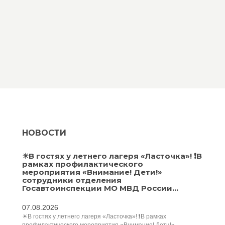
НОВОСТИ
☀В гостях у летнего лагеря «Ласточка»! ❗В
рамках профилактического
мероприятия «Внимание! Дети!»
сотрудники отделения
Госавтоинспекции МО МВД России...
07.08.2026
☀В гостях у летнего лагеря «Ласточка»! ❗В рамках