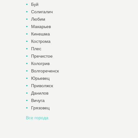
Буй
Солигалич
Любим
Макарьев
Кинешма
Кострома
Плес
Пречистое
Кологрив
Волгореченск
Юрьевец
Приволжск
Данилов
Вичуга
Грязовец
Все города