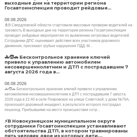
выходные дни на территории региона
Госавтоинспекция проводит рейдовые...
08.08.2026
👮В Свердловской области стартовали массовые проверки водителей на
трезвость В выходные дни на территории региона Госавтоинспекция
проводит рейдовые мероприятия по выявлению нетрезвых водителей.
Сотрудники ДПС оценивают действия всех участников дорожного
движения, пресекают грубые нарушения ПДД. М...
🚓🧒🚗 Бесконтрольное хранение ключей
привело к управлению автомобилем
несовершеннолетним и ДТП с пострадавшим 7
августа 2026 года в...
08.08.2026
🚓🧒🚗 Бесконтрольное хранение ключей привело к управлению
автомобилем несовершеннолетним и ДТП с пострадавшим 7 августа
2026 года в 22:40 в селе Покровское на улице Советской, у дома №76А,
произошёл дорожный инцидент, в результате которого пострадал
пешеход. Прибывшими на место происшествия сотр...
⚡️В Новокузнецком муниципальном округе
сотрудники Госавтоинспекции устанавливают
обстоятельства ДТП, в котором травмированы
пять человек двое из которых дети....